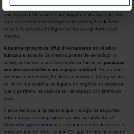
sanitária
também podemos incluir as
portas automáticas
herméticas
nos seus modelos de correr, batente e
envidraçada. No caso de um hospital é vital que os seus
utentes se encontrem em perfeitas condções de bem-
estar e os acessos inteligentes Manusa ajudam a isso
mesmo.
A neuroarquitectura influi directamente no cérebro
humano
e, através da mesma, pretende-se reduzir o
stress, aumentar o conforto e, dessa forma, as
pessonas
consideram o edifício um espaço saudável
. Além disso,
melhora a concentração dos funcionários. Tal repercute-
se, de forma positiva, no lugar e no negócio ou empresa
que o gestione, no caso de ser un espaço con ânimo do
lucro.
É arquitecta ou arquitecto e quer incorporar as portas
automáticas no seu projecto de neuroarquitectura?
Contacte agora connoso
e trabalhe de mão dada com a
nossa equipa de profissionais. De igual forma, no caso de