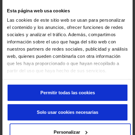
Exemplos de Neuroarquitectura e
Esta página web usa cookies
Portas Automáticas
Las cookies de este sitio web se usan para personalizar
As portas automáticas Manusa proporcionam uma
rápida
el contenido y los anuncios, ofrecer funciones de redes
abertura
de forma a permitir a pasagem e podem ser
sociales y analizar el tráfico. Además, compartimos
integradas em qualquier espaço como mais um elemento
información sobre el uso que haga del sitio web con
do imóvel que permite passar a luz natural procedente do
nuestros partners de redes sociales, publicidad y análisis
exterior, ao contar com
folhas de vidro transparentes
.
web, quienes pueden combinarla con otra información
Graças à equipa de profissionais que desenham, fabricam
que les haya proporcionado o que hayan recopilado a
e instalam estes elementos em todo o tipo de edifícios,
partir del uso que haya hecho de sus servicios.
alcançam-se altos níveis de bem-estar e conforto, tanto
para funcionários como para clientes. Quais os accessos
inteligentes ideais?
Permitir todas las cookies
Portas automáticas de correr
, tanto as standard,
como as telescópicas, curvas ou semi-circulares
Solo usar cookies necesarias
Portas de batente automáticas
Se nos referirmos em concreto à
neuroarquitectura
Personalizar