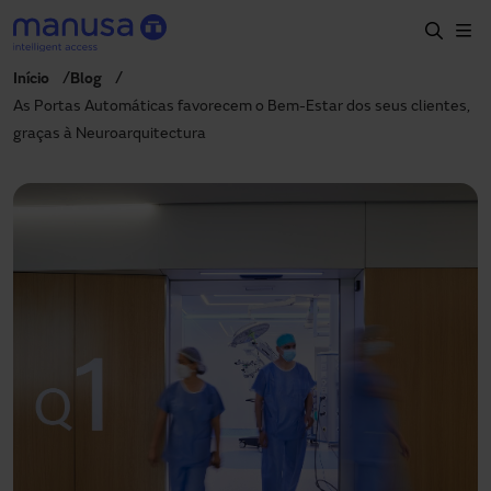
Passar para o conteúdo principal
Início
Blog
Início
As Portas Automáticas favorecem o Bem-Estar dos seus clientes,
graças à Neuroarquitectura
Produtos e setores
Serviços
Especificação
Projetos
Blog
Sobre nós
PT-PT
+351 214 787 270
portugal@manusa.com