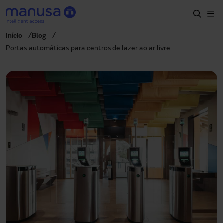
Passar para o conteúdo principal
Início
Blog
Início
Portas automáticas para centros de lazer ao ar livre
Produtos e setores
Serviços
Especificação
Projetos
Blog
Sobre nós
PT-PT
+351 214 787 270
portugal@manusa.com