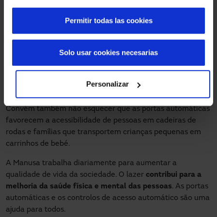
exemplo,
as portas com mecanismo antipânico
, em caso
de emergência, abatem-se empurrando manualmente
Permitir todas las cookies
para o exterior e dobram-se nos lados, para permitir uma
ampla passagem livre de evacuação. Neste sentido
Solo usar cookies necesarias
também é importante destacar as
portas corta-fogo
que,
graças ao seu design reforçado, são ideais para setorizar e
proteger certas zonas em centros de lazer, em caso de
Personalizar
incêndio.
Convém também não esquecer que as portas automáticas
favorecem a acessibilidade de pessoas em cadeiras de
rodas e famílias que transportem crianças pequenas em
carrinhos de bebé.
A Manusa trabalha diariamente para aumentar a
qualidade de vida da sociedade. O lazer
contribui para a
melhoria da saúde física e mental das pessoas
. As portas
automáticas e os controlos de acesso automático são uma
ajuda para todos.