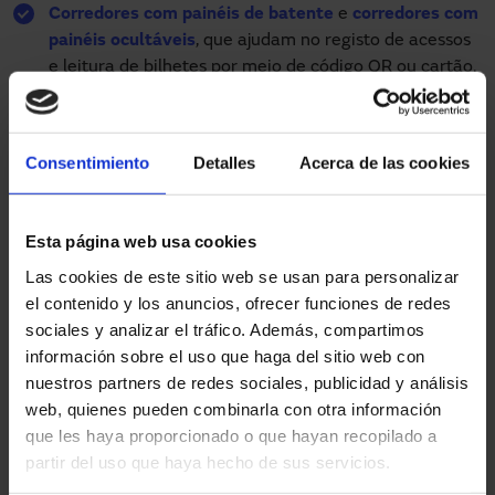
Corredores com painéis de batente
e
corredores com
painéis ocultáveis
, que ajudam no registo de acessos
e leitura de bilhetes por meio de código QR ou cartão.
É possível integrar nos mesmos a tecnologia de
controlo de afluência, que ajuda a saber em tempo
real quantas pessoas estão num espaço concreto.
Consentimiento
Detalles
Acerca de las cookies
Molinetes
, que permitem a saída ou entrada do
recinto num único sentido.
Portas automáticas de correr
, ideais para edifícios de
Esta página web usa cookies
escritórios do centro de lazer e para outros imóveis,
Las cookies de este sitio web se usan para personalizar
como restaurantes ou hotéis, que possa haver, por
el contenido y los anuncios, ofrecer funciones de redes
exemplo, num parque temático.
sociales y analizar el tráfico. Además, compartimos
Os acessos inteligentes aumentam
información sobre el uso que haga del sitio web con
nuestros partners de redes sociales, publicidad y análisis
a segurança em centros de lazer
web, quienes pueden combinarla con otra información
Este tipo de acessos inteligentes melhoram a segurança
que les haya proporcionado o que hayan recopilado a
do local, já que permitem a
rápida abertura
em caso de
partir del uso que haya hecho de sus servicios.
emergência ou de necessidade de evacuação rápida. Por