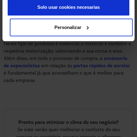
centígrados.
Solo usar cookies necesarias
De alumínio
: Desenhada pela Manusa para assegurar
uma grande estanqueidade e suportar altas pressões
de ar. As portas industriais são de alta qualidade e
Personalizar
grande fiabilidade.
Neste tipo de produtos é essencial o material e também a
respetiva motorização, valorizando a sua coroa e eixo.
Além disso, em todo o processo de compra, a
assessoria
de especialistas
em relação às
portas rápidas de enrolar
é fundamental já que aconselham o que é melhor para
cada empresa.
Pronto para otimizar o clima do seu negócio?
Se este verão quer melhorar o conforto do seu