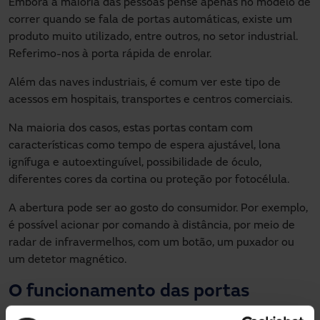
Embora a maioria das pessoas pense apenas no modelo de
correr quando se fala de portas automáticas, existe um
produto muito utilizado, entre outros, no setor industrial.
Referimo-nos à porta rápida de enrolar.
Além das naves industriais, é comum ver este tipo de
acessos em hospitais, transportes e centros comerciais.
Na maioria dos casos, estas portas contam com
características como tempo de espera ajustável, lona
ignífuga e autoextinguível, possibilidade de óculo,
diferentes cores da cortina ou proteção por fotocélula.
A abertura pode ser ao gosto do consumidor. Por exemplo,
é possível acionar por comando à distância, por meio de
radar de infravermelhos, com um botão, um puxador ou
um detetor magnético.
O funcionamento das portas
rápidas de enrolar