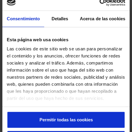
Existem vários tipos, mas em seguida destacaremos três
que são muito instalados e permitem um ótimo resultado
Consentimiento
Detalles
Acerca de las cookies
para todo o tipo de utilizadores e edifícios. O seu
funcionamento é muito semelhante embora o seu objetivo
possa variar:
Esta página web usa cookies
Las cookies de este sitio web se usan para personalizar
De abertura vertical
: É uma boa opção para locais
el contenido y los anuncios, ofrecer funciones de redes
onde há grande movimento de pessoas, maquinaria e
sociales y analizar el tráfico. Además, compartimos
veículos, como uma nave industrial, um armazém ou
información sobre el uso que haga del sitio web con
uma plataforma de carga. Cabe destacar que o seu
nuestros partners de redes sociales, publicidad y análisis
tamanho reduzido e a sua alta estanqueidade,
web, quienes pueden combinarla con otra información
conferem-lhe uma alta resistência ao ar, permitindo a
que les haya proporcionado o que hayan recopilado a
setorização de naves industriais.
partir del uso que haya hecho de sus servicios.
Para câmaras de frio e congelação
: Se a nossa
empresa precisa de manter uma divisão fria para
armazenar produtos biológicos ou congelados, é a
Permitir todas las cookies
solução perfeita. Foi concebida para setorizar zonas
com condições atmosféricas de até menos 30 graus