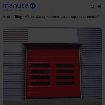
Passar para o conteúdo principal
Início
Blog
Quais são as melhores portas rápidas de enrolar?
Início
Produtos e setores
Serviços
Especificação
Projetos
Blog
Sobre nós
PT-PT
+351 214 787 270
portugal@manusa.com