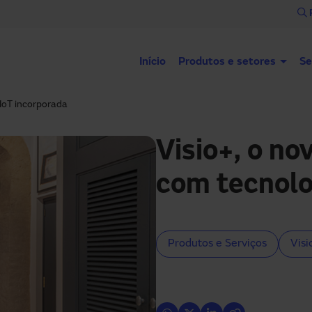
Início
Produtos e setores
Se
IoT incorporada
Visio+, o n
com tecnolo
Produtos e Serviços
Visi