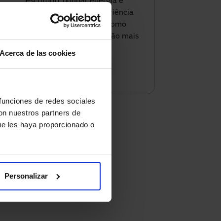
escritório, poupar energia e
oferecer uma melhor experiência
aos seus clientes, saiba como
podemos ajudar com a solução mais
adequada.
Acerca de las cookies
Contacte-nos
 funciones de redes sociales
con nuestros partners de
ue les haya proporcionado o
Personalizar