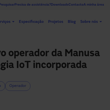
Pesquisar
Precisa de assistência?
Downloads
Contacto
A minha área
rviços
Especificação
Projetos
Blog
Sobre nós
Portas automáticas
Portas industriais
ovo operador da Manusa
gia IoT incorporada
o
Operador