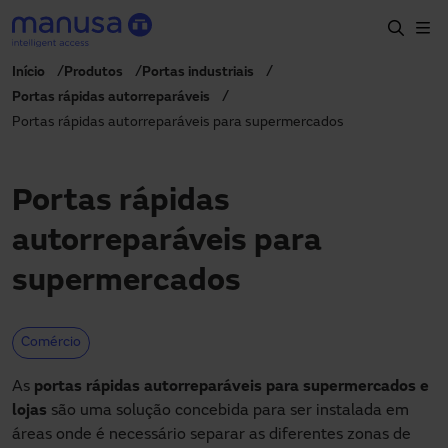
Passar para o conteúdo principal
Início
Produtos
Portas industriais
Início
Portas rápidas autorreparáveis
Portas rápidas autorreparáveis para supermercados
Produtos e setores
Serviços
Portas rápidas
Especificação
autorreparáveis para
Projetos
supermercados
Blog
Sobre nós
Comércio
PT-PT
As
portas rápidas autorreparáveis
para supermercados e
+351 214 787 270
lojas
são uma solução concebida para ser instalada em
portugal@manusa.com
áreas onde é necessário separar as diferentes zonas de