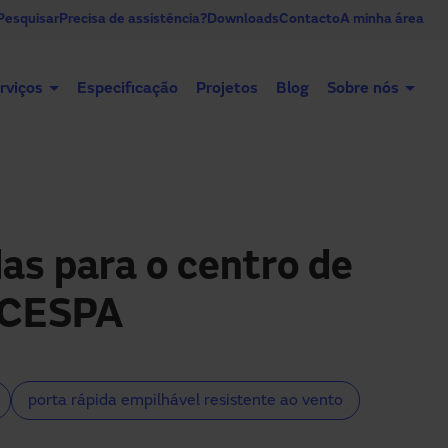
Pesquisar
Precisa de assistência?
Downloads
Contacto
A minha área
rviços
Especificação
Projetos
Blog
Sobre nós
Portas automáticas
Portas industriais
as para o centro de
a CESPA
porta rápida empilhável resistente ao vento