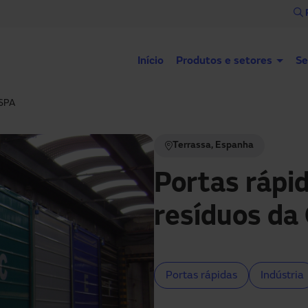
Início
Produtos e setores
Se
ESPA
Terrassa, Espanha
Portas rápid
resíduos d
Portas rápidas
Indústria