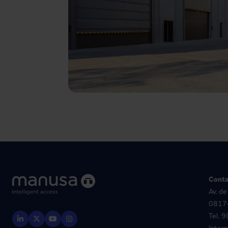
Conta
Av. de
08174
Tel.
9