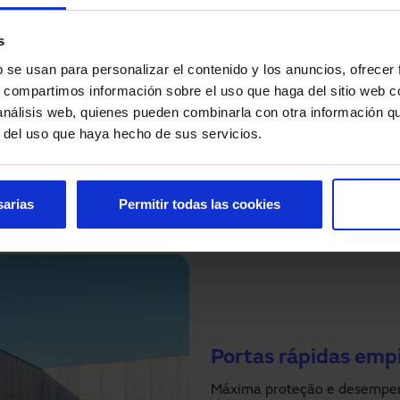
egada do operário, é-lhe indicada a porta por onde
 São resistentes ao vento e outras condições
s
nsversais de reforço situadas nas lonas.
b se usan para personalizar el contenido y los anuncios, ofrecer
s, compartimos información sobre el uso que haga del sitio web 
 análisis web, quienes pueden combinarla con otra información q
r del uso que haya hecho de sus servicios.
sarias
Permitir todas las cookies
Portas rápidas empi
Máxima proteção e desempen