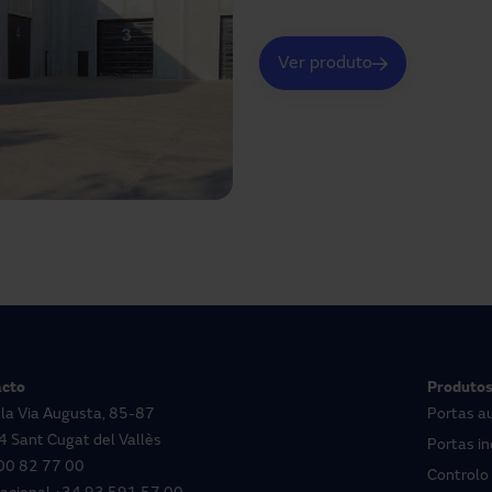
Ver produto
cto
Produto
 la Via Augusta, 85-87
Portas a
 Sant Cugat del Vallès
Portas in
00 82 77 00
Controlo