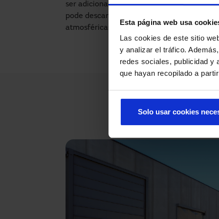
ser adicionada uma letra. Desta forma, à ch
pode descarregar de forma rápida e segura.
Esta página web usa cookie
atmosféricas adversas, graças às barras tra
Las cookies de este sitio we
y analizar el tráfico. Ademá
redes sociales, publicidad y
que hayan recopilado a parti
Solo usar cookies nece