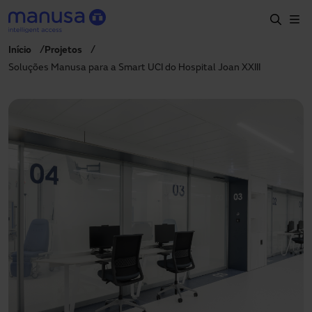
Passar para o conteúdo principal
Início
Projetos
Início
Soluções Manusa para a Smart UCI do Hospital Joan XXIII
Produtos e setores
Serviços
Especificação
Projetos
Blog
Sobre nós
PT-PT
+351 214 787 270
portugal@manusa.com