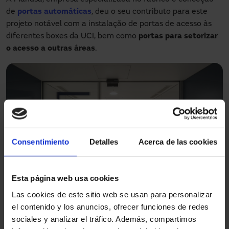
de
portas automáticas
, deu o seu contributo para este
projeto notável com a instalação de portas de acesso às
diferentes boxes da UCI, bem como
portas para setorizar
o acesso a outras áreas
.
Consentimiento
Detalles
Acerca de las cookies
Esta página web usa cookies
Las cookies de este sitio web se usan para personalizar
el contenido y los anuncios, ofrecer funciones de redes
sociales y analizar el tráfico. Además, compartimos