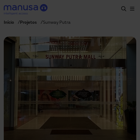
Passar para o conteúdo principal
Início
Projetos
Sunway Putra
Início
Produtos e setores
Serviços
Especificação
Projetos
Blog
Sobre nós
PT-PT
+351 214 787 270
portugal@manusa.com