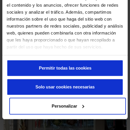
el contenido y los anuncios, ofrecer funciones de redes
sociales y analizar el tráfico. Además, compartimos
información sobre el uso que haga del sitio web con
nuestros partners de redes sociales, publicidad y análisis
web, quienes pueden combinarla con otra información
Com vista para o Putra World Trade Centre, o centro
que les haya proporcionado o que hayan recopilado a
comercial tem excelente acesso e proporciona um espaço
partir del uso que haya hecho de sus servicios.
excitante para empregados de
empresas próximas
e
residentes da área circundante visitarem restaurantes e
lojas.
Permitir todas las cookies
Solo usar cookies necesarias
Personalizar