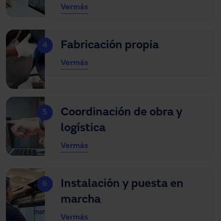
Ver
más
Fabricación propia
4
Ver
más
Coordinación de obra y
5
logística
Ver
más
Instalación y puesta en
6
marcha
Ver
más