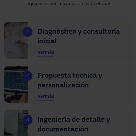
equipos especializados en cada etapa:
Diagnóstico y consultoría
1
inicial
Ver
más
Propuesta técnica y
2
personalización
Ver
más
Ingeniería de detalle y
3
documentación