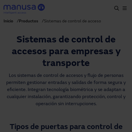
Skip to main content
Inicio
Productos
Sistemas de control de acceso
Home
Productos y sectores
Sistemas de control de
Servicios
accesos para empresas y
Especificación
transporte
Proyectos
Los sistemas de control de accesos y flujo de personas
permiten gestionar entradas y salidas de forma segura y
Blog
eficiente. Integran tecnología biométrica y se adaptan a
cualquier instalación, garantizando protección, control y
Sobre nosotros
operación sin interrupciones.
ES-LATAM
+34 935 915 700
manusa@manusa.com
Tipos de puertas para control de