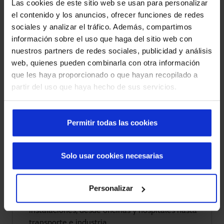
Las cookies de este sitio web se usan para personalizar
Beneficios de los sistemas de
el contenido y los anuncios, ofrecer funciones de redes
control de acceso
sociales y analizar el tráfico. Además, compartimos
información sobre el uso que haga del sitio web con
nuestros partners de redes sociales, publicidad y análisis
web, quienes pueden combinarla con otra información
Control total.
que les haya proporcionado o que hayan recopilado a
Controlan accesos y flujo de personas, evitando
partir del uso que haya hecho de sus servicios.
entradas no autorizadas y mejorando la
seguridad.
Permitir todas las cookies
Tecnología avanzada.
Integran validación biométrica, tarjetas o
Solo usar cookies necesarias
sensores para un acceso seguro a instalaciones.
Máxima adaptación.
Personalizar
Se adaptan a múltiples accesos y tipos de
instalaciones, desde oficinas y hospitales hasta
transporte e industria.