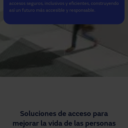
accesos seguros, inclusivos y eficientes, construyendo 
¿Necesitas asistencia?
así un futuro más accesible y responsable.
Descargas
Contacto
Mi área
Soluciones de acceso para
mejorar la vida de las personas