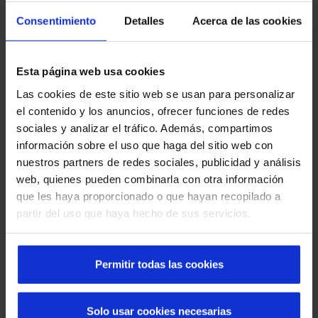
Consentimiento
Detalles
Acerca de las cookies
Esta página web usa cookies
Las cookies de este sitio web se usan para personalizar
el contenido y los anuncios, ofrecer funciones de redes
sociales y analizar el tráfico. Además, compartimos
información sobre el uso que haga del sitio web con
Innovación
nuestros partners de redes sociales, publicidad y análisis
Nuestro espíritu
inconformista y creativo
nos
web, quienes pueden combinarla con otra información
impulsa a buscar siempre la mejora continua. Gracias
que les haya proporcionado o que hayan recopilado a
a ello, nos hemos consolidado como
líderes
partir del uso que haya hecho de sus servicios.
tecnológicos
en el sector de los accesos automáticos
inteligentes.
Permitir todas las cookies
Solo usar cookies necesarias