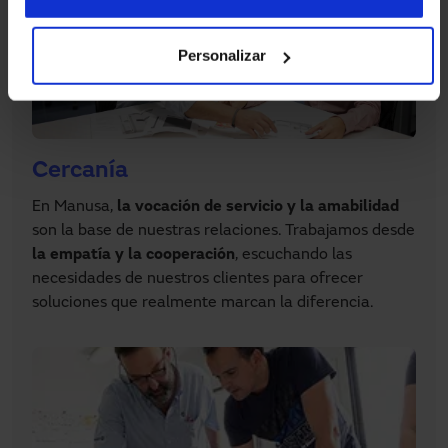
Personalizar
Cercanía
En Manusa,
la
vocación de servicio y la amabilidad
son la base de nuestras relaciones. Trabajamos desde
la empatía y la cooperación
, escuchando las
necesidades de nuestros clientes para ofrecer
soluciones que realmente marcan la diferencia.