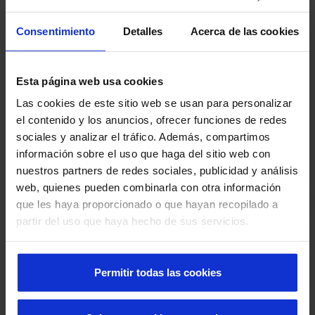
Consentimiento
Detalles
Acerca de las cookies
Antes de seguir necesitamos que aceptes
expresamente que tus datos van a ser tratados con
Esta página web usa cookies
la finalidad de recibir información y servicios.
*
Las cookies de este sitio web se usan para personalizar
He leído y acepto las
Condiciones Legales
y
el contenido y los anuncios, ofrecer funciones de redes
la
Política de Privacidad
*
sociales y analizar el tráfico. Además, compartimos
información sobre el uso que haga del sitio web con
nuestros partners de redes sociales, publicidad y análisis
web, quienes pueden combinarla con otra información
que les haya proporcionado o que hayan recopilado a
partir del uso que haya hecho de sus servicios.
Permitir todas las cookies
Otras formas de contacto