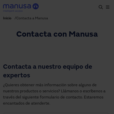
Skip to main content
Inicio
Contacta a Manusa
Home
Productos y sectores
Contacta con Manusa
Servicios
Especificación
Proyectos
Contacta a nuestro equipo de
Blog
expertos
Sobre nosotros
¿Quieres obtener más información sobre alguno de
nuestros productos o servicios? Llámanos o escríbenos a
ES-LATAM
través del siguiente formulario de contacto. Estaremos
+34 935 915 700
encantados de atenderte.
manusa@manusa.com