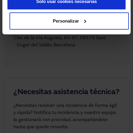
Si lo prefieres, llámanos o escríbenos y con gusto
Solo usar cookies necesarias
te atenderemos.
Personalizar
+34 93 591 57 00
manusa@manusa.com
Av. de la Via Augusta, 85-87, 08174 Sant
Cugat del Vallès, Barcelona
¿Necesitas asistencia técnica?
¿Necesitas resolver una incidencia de forma ágil
y rápida? Notifica tu incidencia y nuestro equipo
la gestionará con prioridad, acompañándote
hasta que quede resuelta.