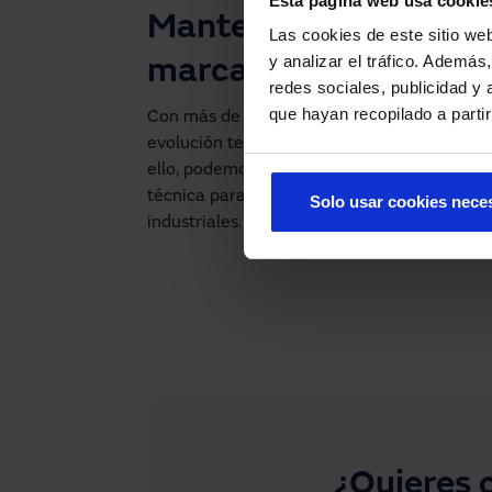
Esta página web usa cookie
Mantenemos puertas 
Las cookies de este sitio we
y analizar el tráfico. Ademá
marcas
redes sociales, publicidad y
que hayan recopilado a parti
Con más de 60 años de experiencia en el sec
evolución tecnológica, normativa y de fabric
ello, podemos ofrecerte un servicio de mant
técnica para todas las marcas y tipos de pu
Solo usar cookies nece
industriales.
¿Quieres 