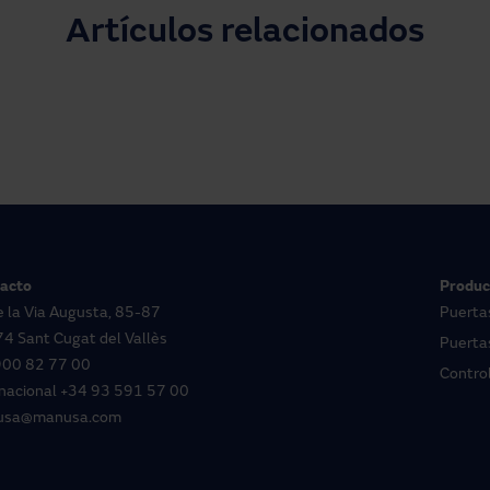
Artículos relacionados
acto
Produc
e la Via Augusta, 85-87
Puerta
4 Sant Cugat del Vallès
Puertas
900 82 77 00
Contro
rnacional
+34 93 591 57 00
usa@manusa.com