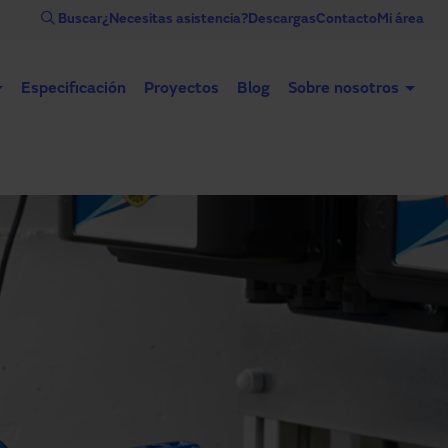
Buscar
¿Necesitas asistencia?
Descargas
Contacto
Mi área
Especificación
Proyectos
Blog
Sobre nosotros
Puertas automáticas
Puertas industriales
Contr