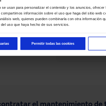
s
de otras
b se usan para personalizar el contenido y los anuncios, ofrecer
¿Qué puertas m
s, compartimos información sobre el uso que haga del sitio web 
 análisis web, quienes pueden combinarla con otra información q
r del uso que haya hecho de sus servicios.
tor, hemos participado en la 
Puertas automáticas 
ación de las puertas. Por 
Puertas rápidas enrolla
enimiento y asistencia 
autorreparables, cort
ertas automáticas e 
sarias
Permitir todas las cookies
Puertas automáticas co
especiales
contratar el mantenimiento de 