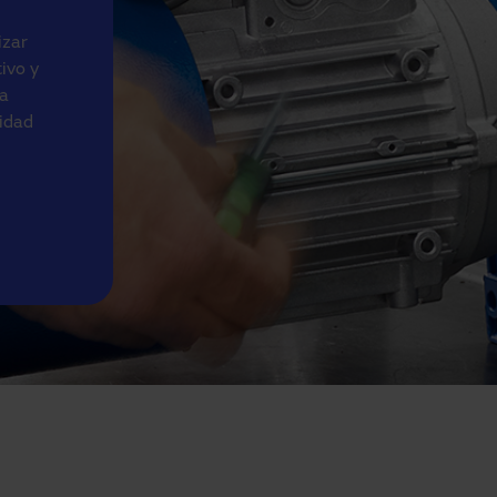
izar
ivo y
 a
lidad