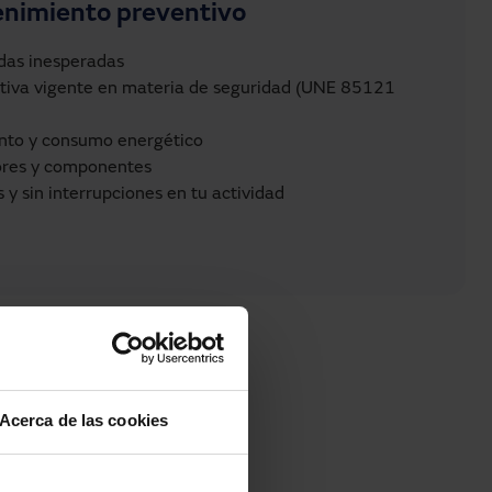
enimiento preventivo
adas inesperadas
tiva vigente en materia de seguridad (UNE 85121
ento y consumo energético
ores y componentes
 y sin interrupciones en tu actividad
Acerca de las cookies