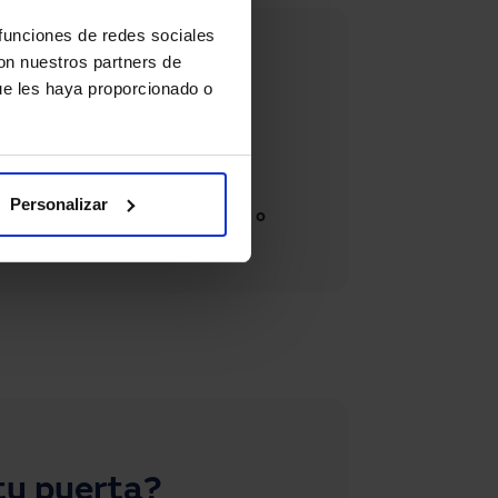
 funciones de redes sociales
antenemos?
con nuestros partners de
ue les haya proporcionado o
peatonales
bles, rápidas apilables,
afuego…
Personalizar
rredizas, giratorias, abatibles o
tu puerta?