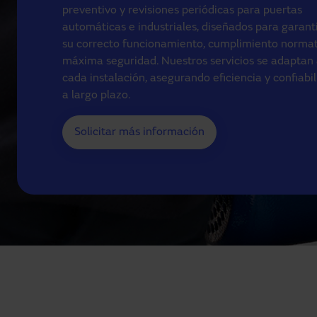
preventivo y revisiones periódicas para puertas
automáticas e industriales, diseñados para garant
su correcto funcionamiento, cumplimiento normat
máxima seguridad. Nuestros servicios se adaptan
cada instalación, asegurando eficiencia y confiabi
a largo plazo.
Solicitar más información