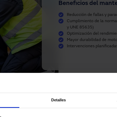
Beneficios del mant
Reducción de fallas y par
Cumplimiento de la norma
y UNE 85635)
Optimización del rendimi
Mayor durabilidad de mot
Intervenciones planificadas
Detalles