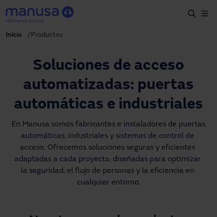
Skip to main content
Inicio
Productos
Home
Productos y sectores
Soluciones de acceso
Servicios
automatizadas: puertas
Especificación
automáticas e industriales
Proyectos
En Manusa somos fabricantes e instaladores de puertas 
automáticas, industriales y sistemas de control de 
Blog
acceso. Ofrecemos soluciones seguras y eficientes 
adaptadas a cada proyecto, diseñadas para optimizar 
Sobre nosotros
la seguridad, el flujo de personas y la eficiencia en 
cualquier entorno.
ES-LATAM
+34 935 915 700
manusa@manusa.com