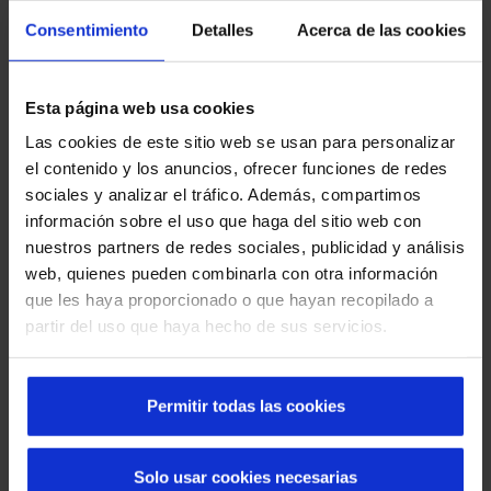
gestión.
Consentimiento
Detalles
Acerca de las cookies
Seguridad y normativa
Todos los sistemas incorporan sensores,
Esta página web usa cookies
controles y automatismos que garantizan un uso
Las cookies de este sitio web se usan para personalizar
seguro y cumplen con la normativa vigente.
el contenido y los anuncios, ofrecer funciones de redes
sociales y analizar el tráfico. Además, compartimos
Experiencia multisectorial
información sobre el uso que haga del sitio web con
Trabajamos en hospitales, aeropuertos, retail,
nuestros partners de redes sociales, publicidad y análisis
industria y edificios corporativos, aportando
web, quienes pueden combinarla con otra información
soluciones confiables en entornos de alta
que les haya proporcionado o que hayan recopilado a
exigencia.
partir del uso que haya hecho de sus servicios.
Permitir todas las cookies
Solo usar cookies necesarias