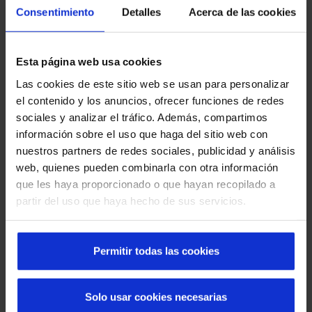
Consentimiento
Detalles
Acerca de las cookies
Esta página web usa cookies
Las cookies de este sitio web se usan para personalizar
Découvrez les portes automatiques Manusa
el contenido y los anuncios, ofrecer funciones de redes
dans les quartiers de Barcelone
sociales y analizar el tráfico. Además, compartimos
información sobre el uso que haga del sitio web con
nuestros partners de redes sociales, publicidad y análisis
web, quienes pueden combinarla con otra información
que les haya proporcionado o que hayan recopilado a
partir del uso que haya hecho de sus servicios.
Permitir todas las cookies
Que faire en cas de panne d'une porte rapide :
Solo usar cookies necesarias
causes, solutions et prévention