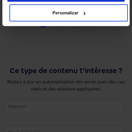
Personalizar
Pagination
1
2
…
›
»
Page courante
Page
Next page
Dernière page
Ce type de contenu t'intéresse ?
Restez à jour en automatisation des accès avec des cas
réels et des solutions appliquées.