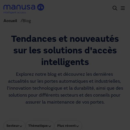
Aller au contenu principal
Accueil
Blog
Accueil
Produits et secteurs
Tendances et nouveautés
Services
sur les solutions d'accès
Prescription
intelligents
Projets
Explorez notre blog et découvrez les dernières 
actualités sur les portes automatiques et industrielles, 
Blog
l'innovation technologique et la durabilité, ainsi que des 
solutions pour différents secteurs et des conseils pour 
À propos de nous
assurer la maintenance de vos portes.
FR
+34 93 591 57 00
manusa@manusa.com
Secteur
Thématique
Plus récent