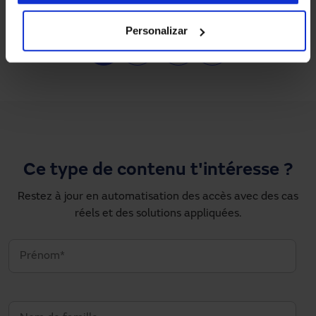
Personalizar
Pagination
1
2
…
›
»
Page courante
Page
Next page
Dernière page
Ce type de contenu t'intéresse ?
Restez à jour en automatisation des accès avec des cas
réels et des solutions appliquées.