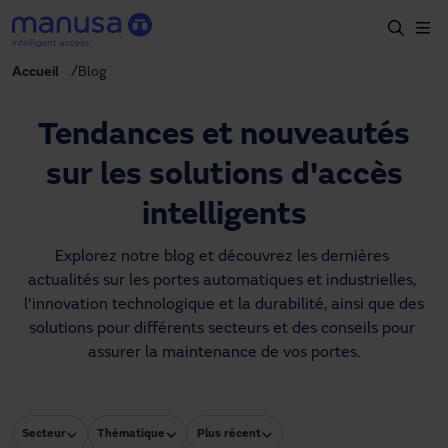
Aller au contenu principal
Accueil
Blog
Accueil
Produits et secteurs
Tendances et nouveautés
Services
sur les solutions d'accès
Prescription
intelligents
Projets
Explorez notre blog et découvrez les dernières 
actualités sur les portes automatiques et industrielles, 
Blog
l'innovation technologique et la durabilité, ainsi que des 
solutions pour différents secteurs et des conseils pour 
À propos de nous
assurer la maintenance de vos portes.
FR
+34 93 591 57 00
manusa@manusa.com
Secteur
Thématique
Plus récent