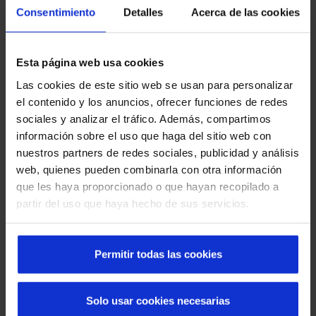
Consentimiento
Detalles
Acerca de las cookies
Esta página web usa cookies
Las cookies de este sitio web se usan para personalizar
Découvrez les portes automatiques Manusa
el contenido y los anuncios, ofrecer funciones de redes
dans les quartiers de Barcelone
sociales y analizar el tráfico. Además, compartimos
información sobre el uso que haga del sitio web con
nuestros partners de redes sociales, publicidad y análisis
web, quienes pueden combinarla con otra información
que les haya proporcionado o que hayan recopilado a
partir del uso que haya hecho de sus servicios.
Permitir todas las cookies
Que faire en cas de panne d'une porte rapide :
Solo usar cookies necesarias
causes, solutions et prévention