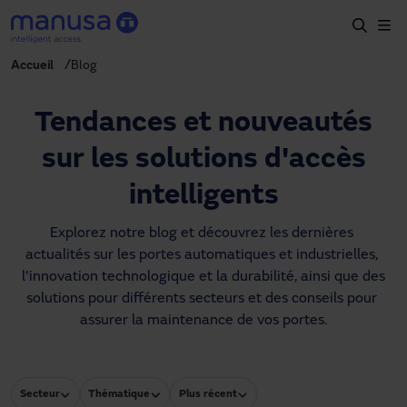
Aller au contenu principal
Accueil
Blog
Accueil
Produits et secteurs
Tendances et nouveautés
Services
sur les solutions d'accès
Prescription
intelligents
Projets
Explorez notre blog et découvrez les dernières 
actualités sur les portes automatiques et industrielles, 
Blog
l'innovation technologique et la durabilité, ainsi que des 
solutions pour différents secteurs et des conseils pour 
À propos de nous
assurer la maintenance de vos portes.
FR
+34 93 591 57 00
manusa@manusa.com
Secteur
Thématique
Plus récent