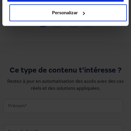
Personalizar
Pagination
1
2
…
›
»
Page courante
Page
Next page
Dernière page
Ce type de contenu t'intéresse ?
Restez à jour en automatisation des accès avec des cas
réels et des solutions appliquées.