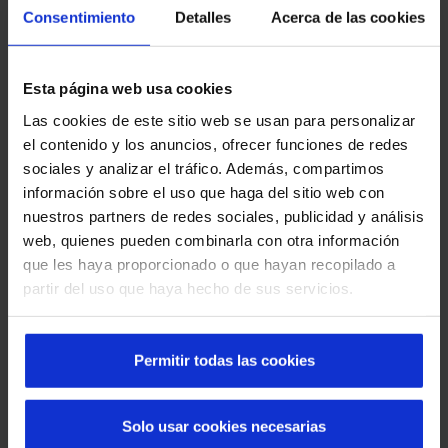
Consentimiento
Detalles
Acerca de las cookies
Esta página web usa cookies
Las cookies de este sitio web se usan para personalizar
Découvrez les portes automatiques Manusa
el contenido y los anuncios, ofrecer funciones de redes
dans les quartiers de Barcelone
sociales y analizar el tráfico. Además, compartimos
información sobre el uso que haga del sitio web con
nuestros partners de redes sociales, publicidad y análisis
web, quienes pueden combinarla con otra información
que les haya proporcionado o que hayan recopilado a
partir del uso que haya hecho de sus servicios.
Permitir todas las cookies
Que faire en cas de panne d'une porte rapide :
Solo usar cookies necesarias
causes, solutions et prévention