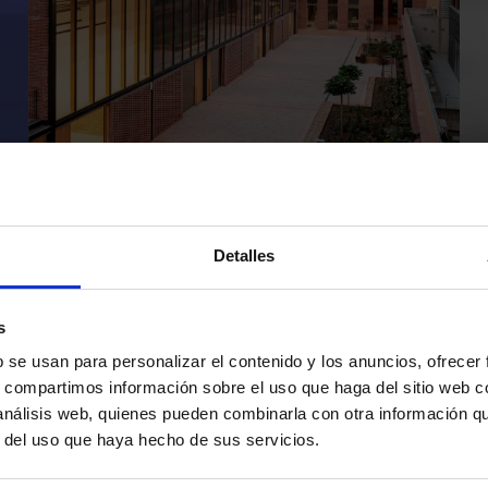
ir,
Découvrez les portes automatiques
Manusa dans les quartiers de Barcelone
Detalles
1
2
3
4
5
…
›
»
s
Page courante
Page
Page
Page
Page
Next page
Dernière 
b se usan para personalizar el contenido y los anuncios, ofrecer
s, compartimos información sobre el uso que haga del sitio web 
 análisis web, quienes pueden combinarla con otra información q
r del uso que haya hecho de sus servicios.