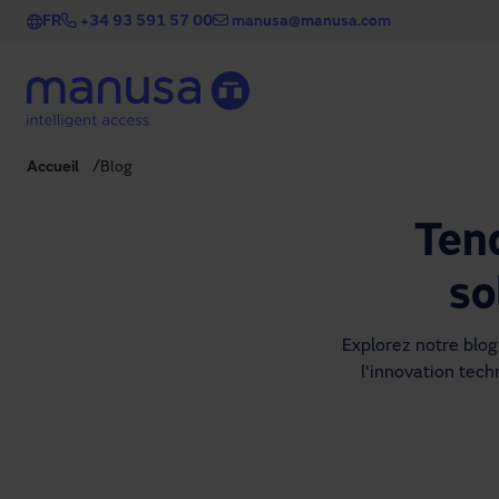
Aller au contenu principal
FR
+34 93 591 57 00
manusa@manusa.com
Accueil
Blog
Ten
so
Explorez notre blog 
l'innovation techn