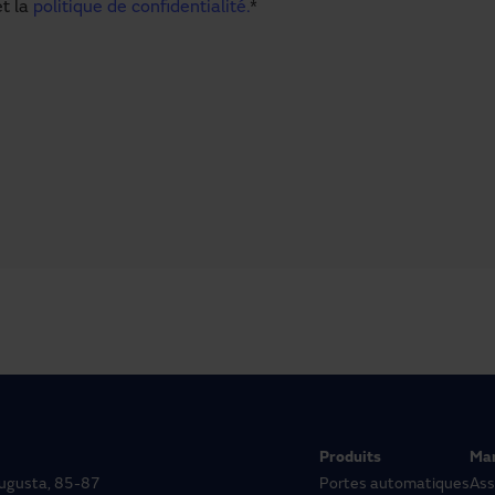
t la
politique de confidentialité.
*
Produits
Ma
 Augusta, 85-87
Portes automatiques
Ass