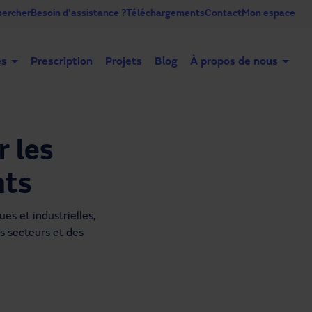
ercher
Besoin d'assistance ?
Téléchargements
Contact
Mon espace
es
Prescription
Projets
Blog
À propos de nous
Portes automatiques
Portes industrielles
Co
 les
nts
s et industrielles, 
s secteurs et des 