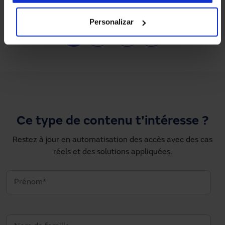
Personalizar
Pagination
1
2
…
›
»
Page courante
Page
Next page
Dernière page
Ce type de contenu t'intéresse ?
Restez à jour en automatisation des accès avec des cas
réels et des solutions appliquées.