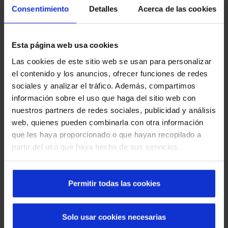
Consentimiento
Detalles
Acerca de las cookies
Esta página web usa cookies
Las cookies de este sitio web se usan para personalizar
Découvrez les portes automatiques Manusa
el contenido y los anuncios, ofrecer funciones de redes
dans les quartiers de Barcelone
sociales y analizar el tráfico. Además, compartimos
información sobre el uso que haga del sitio web con
nuestros partners de redes sociales, publicidad y análisis
web, quienes pueden combinarla con otra información
que les haya proporcionado o que hayan recopilado a
partir del uso que haya hecho de sus servicios.
Permitir todas las cookies
Que faire en cas de panne d'une porte rapide :
Solo usar cookies necesarias
causes, solutions et prévention