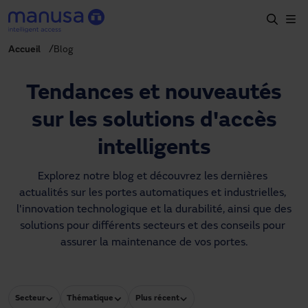
Aller au contenu principal
Accueil
Blog
Accueil
Produits et secteurs
Tendances et nouveautés
Services
sur les solutions d'accès
Prescription
intelligents
Projets
Explorez notre blog et découvrez les dernières 
actualités sur les portes automatiques et industrielles, 
Blog
l'innovation technologique et la durabilité, ainsi que des 
solutions pour différents secteurs et des conseils pour 
À propos de nous
assurer la maintenance de vos portes.
FR
+34 93 591 57 00
manusa@manusa.com
Secteur
Thématique
Plus récent