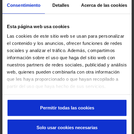
Consentimiento
Detalles
Acerca de las cookies
Esta página web usa cookies
Las cookies de este sitio web se usan para personalizar
Découvrez les portes automatiques Manusa
el contenido y los anuncios, ofrecer funciones de redes
dans les quartiers de Barcelone
sociales y analizar el tráfico. Además, compartimos
información sobre el uso que haga del sitio web con
nuestros partners de redes sociales, publicidad y análisis
web, quienes pueden combinarla con otra información
que les haya proporcionado o que hayan recopilado a
partir del uso que haya hecho de sus servicios.
Permitir todas las cookies
Que faire en cas de panne d'une porte rapide :
Solo usar cookies necesarias
causes, solutions et prévention