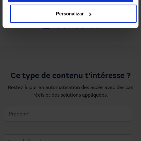
Personalizar
Pagination
1
2
…
›
»
Page courante
Page
Next page
Dernière page
Ce type de contenu t'intéresse ?
Restez à jour en automatisation des accès avec des cas
réels et des solutions appliquées.