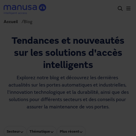
Aller au contenu principal
Accueil
Blog
Accueil
Produits et secteurs
Tendances et nouveautés
Services
sur les solutions d'accès
Prescription
intelligents
Projets
Explorez notre blog et découvrez les dernières 
actualités sur les portes automatiques et industrielles, 
Blog
l'innovation technologique et la durabilité, ainsi que des 
solutions pour différents secteurs et des conseils pour 
À propos de nous
assurer la maintenance de vos portes.
FR
+34 93 591 57 00
manusa@manusa.com
Secteur
Thématique
Plus récent