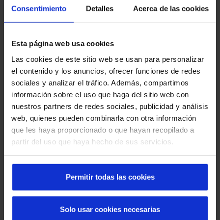
Consentimiento
Detalles
Acerca de las cookies
Esta página web usa cookies
Las cookies de este sitio web se usan para personalizar
Découvrez les portes automatiques Manusa
el contenido y los anuncios, ofrecer funciones de redes
dans les quartiers de Barcelone
sociales y analizar el tráfico. Además, compartimos
información sobre el uso que haga del sitio web con
nuestros partners de redes sociales, publicidad y análisis
web, quienes pueden combinarla con otra información
que les haya proporcionado o que hayan recopilado a
partir del uso que haya hecho de sus servicios.
Permitir todas las cookies
Que faire en cas de panne d'une porte rapide :
Solo usar cookies necesarias
causes, solutions et prévention