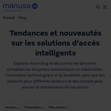
Aller au contenu principal
Accueil
Blog
Accueil
Produits et secteurs
Tendances et nouveautés
Services
sur les solutions d'accès
Prescription
intelligents
Projets
Explorez notre blog et découvrez les dernières 
actualités sur les portes automatiques et industrielles, 
Blog
l'innovation technologique et la durabilité, ainsi que des 
solutions pour différents secteurs et des conseils pour 
À propos de nous
assurer la maintenance de vos portes.
FR
+34 93 591 57 00
manusa@manusa.com
Secteur
Thématique
Plus récent