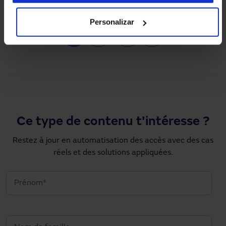
Personalizar
Pagination
1
2
…
›
»
Page courante
Page
Next page
Dernière page
Ce type de contenu t'intéresse ?
Restez à jour en automatisation des accès avec des cas
réels et des solutions appliquées.