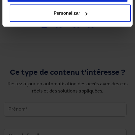
Personalizar
Pagination
1
2
…
›
»
Page courante
Page
Next page
Dernière page
Ce type de contenu t'intéresse ?
Restez à jour en automatisation des accès avec des cas
réels et des solutions appliquées.