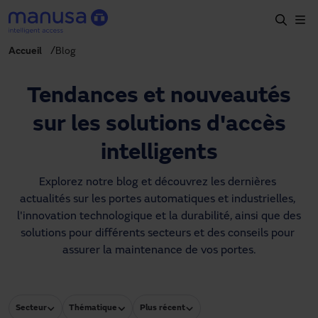
Aller au contenu principal
Accueil
Blog
Accueil
Produits et secteurs
Tendances et nouveautés
Services
sur les solutions d'accès
Prescription
intelligents
Projets
Explorez notre blog et découvrez les dernières 
actualités sur les portes automatiques et industrielles, 
Blog
l'innovation technologique et la durabilité, ainsi que des 
solutions pour différents secteurs et des conseils pour 
À propos de nous
assurer la maintenance de vos portes.
FR
+34 93 591 57 00
manusa@manusa.com
Secteur
Thématique
Plus récent