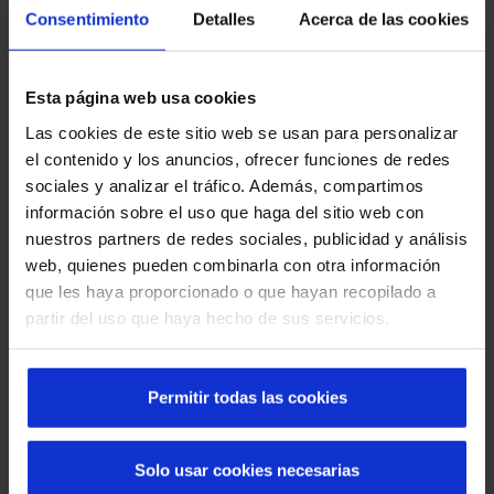
Consentimiento
Detalles
Acerca de las cookies
Esta página web usa cookies
Las cookies de este sitio web se usan para personalizar
Découvrez les portes automatiques Manusa
el contenido y los anuncios, ofrecer funciones de redes
dans les quartiers de Barcelone
sociales y analizar el tráfico. Además, compartimos
información sobre el uso que haga del sitio web con
nuestros partners de redes sociales, publicidad y análisis
web, quienes pueden combinarla con otra información
que les haya proporcionado o que hayan recopilado a
partir del uso que haya hecho de sus servicios.
Permitir todas las cookies
Que faire en cas de panne d'une porte rapide :
Solo usar cookies necesarias
causes, solutions et prévention