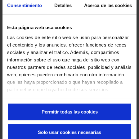
Consentimiento
Detalles
Acerca de las cookies
Esta página web usa cookies
Las cookies de este sitio web se usan para personalizar
Découvrez les portes automatiques Manusa
el contenido y los anuncios, ofrecer funciones de redes
dans les quartiers de Barcelone
sociales y analizar el tráfico. Además, compartimos
información sobre el uso que haga del sitio web con
nuestros partners de redes sociales, publicidad y análisis
web, quienes pueden combinarla con otra información
que les haya proporcionado o que hayan recopilado a
partir del uso que haya hecho de sus servicios.
Permitir todas las cookies
Que faire en cas de panne d'une porte rapide :
Solo usar cookies necesarias
causes, solutions et prévention