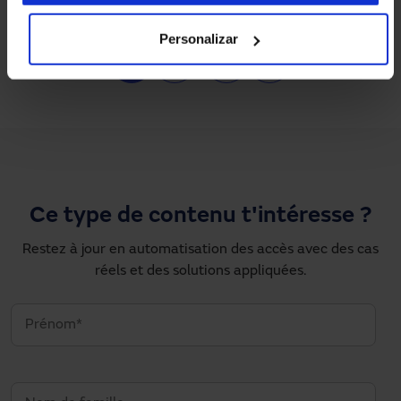
Personalizar
Pagination
1
2
…
›
»
Page courante
Page
Next page
Dernière page
Ce type de contenu t'intéresse ?
Restez à jour en automatisation des accès avec des cas
réels et des solutions appliquées.