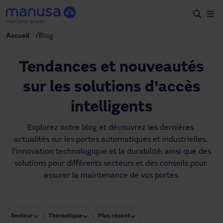
Aller au contenu principal
Accueil
Blog
Accueil
Produits et secteurs
Tendances et nouveautés
Services
sur les solutions d'accès
Prescription
intelligents
Projets
Explorez notre blog et découvrez les dernières 
actualités sur les portes automatiques et industrielles, 
Blog
l'innovation technologique et la durabilité, ainsi que des 
solutions pour différents secteurs et des conseils pour 
À propos de nous
assurer la maintenance de vos portes.
FR
+34 93 591 57 00
manusa@manusa.com
Secteur
Thématique
Plus récent