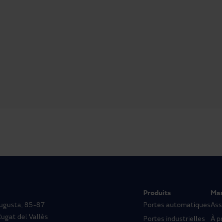
Produits
Ma
 Augusta, 85-87
Portes automatiques
Ass
ugat del Vallès
Portes industrielles
À p