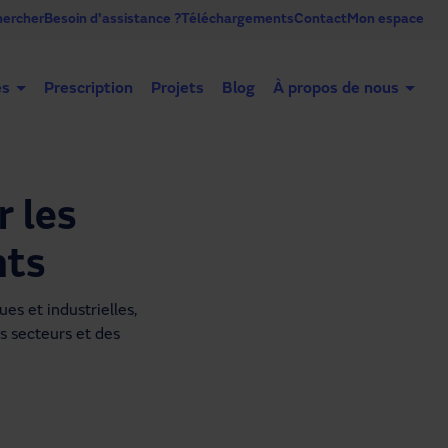
ercher
Besoin d'assistance ?
Téléchargements
Contact
Mon espace
es
Prescription
Projets
Blog
À propos de nous
Portes automatiques
Portes industrielles
Co
 les
nts
s et industrielles, 
s secteurs et des 