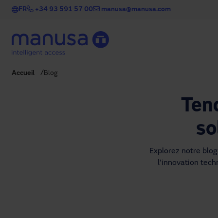
Aller au contenu principal
FR
+34 93 591 57 00
manusa@manusa.com
Accueil
Blog
Ten
so
Explorez notre blog 
l'innovation techn