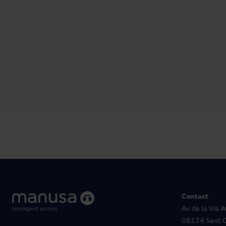
Contact
Av. de la Via
08174 Sant C