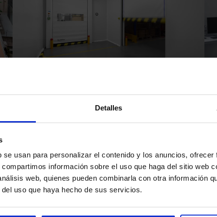
Que faire en cas de panne d'une porte
ne
rapide : causes, solutions et prévention
Detalles
1
2
3
4
5
…
›
»
s
Page courante
Page
Page
Page
Page
Next page
Dernière 
b se usan para personalizar el contenido y los anuncios, ofrecer
s, compartimos información sobre el uso que haga del sitio web 
 análisis web, quienes pueden combinarla con otra información q
r del uso que haya hecho de sus servicios.