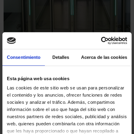
Consentimiento
Detalles
Acerca de las cookies
Esta página web usa cookies
Las cookies de este sitio web se usan para personalizar
el contenido y los anuncios, ofrecer funciones de redes
sociales y analizar el tráfico. Además, compartimos
información sobre el uso que haga del sitio web con
nuestros partners de redes sociales, publicidad y análisis
web, quienes pueden combinarla con otra información
Il s'agit de couloirs installés en parallèle, pour
permettre
que les haya proporcionado o que hayan recopilado a
un flux continu des passagers lorsque le trafic est assez