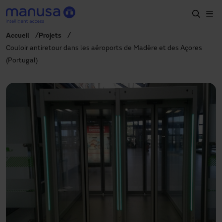
Aller au contenu principal
Accueil
Projets
Accueil
Couloir antiretour dans les aéroports de Madère et des Açores
(Portugal)
Produits et secteurs
Services
Prescription
Projets
Blog
À propos de nous
FR
+34 93 591 57 00
manusa@manusa.com