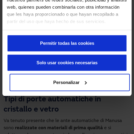
seconda del grado di isolamento e di tenuta
web, quienes pueden combinarla con otra información
desiderato. Opzione doppio vetro per aree in cui sono
que les haya proporcionado o que hayan recopilado a
presenti condizioni meteorologiche avverse. Esiste la
partir del uso que haya hecho de sus servicios.
versione ermetica per sale di osservazione, oltre ai
profili antipanico per le uscite di emergenza.
Ante per funzioni speciali
: Ante con profili trasparenti
Permitir todas las cookies
o antipanico con sistema antipanico, e ante
pannellate ermetiche, non ermetiche o piombate per
Solo usar cookies necesarias
ambienti sanitari.
Personalizar
Tipi di porte automatiche in
cristallo e vetro
Va tenuto presente che le ante automatiche di Manusa
sono
realizzate con materiali di prima qualità
e si