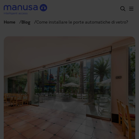
Salta al contenuto principale
Home
Blog
Come installare le porte automatiche di vetro?
Home
Prodotti e settori
Servizi
Prescrizione
Progetti
Blog
Chi siamo
IT
+39 035 0403069
italia@manusa.com