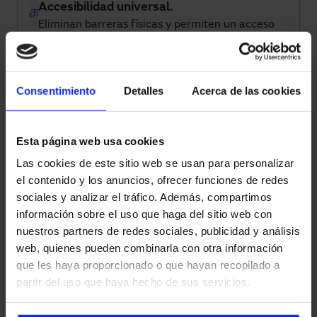
Accesibilidad universal.
Eliminan barreras físicas y permiten un acceso
fluido sin contacto, facilitando el paso a todas las
personas, en especial, aquellas con movilidad
reducida.
Consentimiento
Detalles
Acerca de las cookies
Eficiencia energética.
Nuestras puertas automatizadas se abren y
Esta página web usa cookies
cierran de forma inteligente, reduciendo
Las cookies de este sitio web se usan para personalizar
pérdidas de climatización y optimizando el
el contenido y los anuncios, ofrecer funciones de redes
consumo energético.
sociales y analizar el tráfico. Además, compartimos
información sobre el uso que haga del sitio web con
Mayor seguridad.
nuestros partners de redes sociales, publicidad y análisis
Estos sistemas automáticos incorporan sensores
web, quienes pueden combinarla con otra información
de presencia y detección de obstáculos que
que les haya proporcionado o que hayan recopilado a
minimizan riesgos de accidentes y permiten
partir del uso que haya hecho de sus servicios.
integrar sistemas de control de accesos.