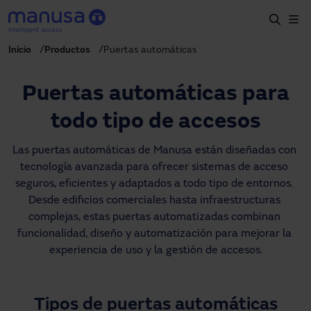
Pasar al contenido principal
Inicio
Productos
Puertas automáticas
Inicio
Productos y sectores
Puertas automáticas para
Servicios
todo tipo de accesos
Prescripción
Las puertas automáticas de Manusa están diseñadas con 
tecnología avanzada para ofrecer sistemas de acceso 
Proyectos
seguros, eficientes y adaptados a todo tipo de entornos. 
Blog
Desde edificios comerciales hasta infraestructuras 
complejas, estas puertas automatizadas combinan 
Sobre nosotros
funcionalidad, diseño y automatización para mejorar la 
experiencia de uso y la gestión de accesos.
ES
900827700
manusa@manusa.com
Tipos de puertas automáticas