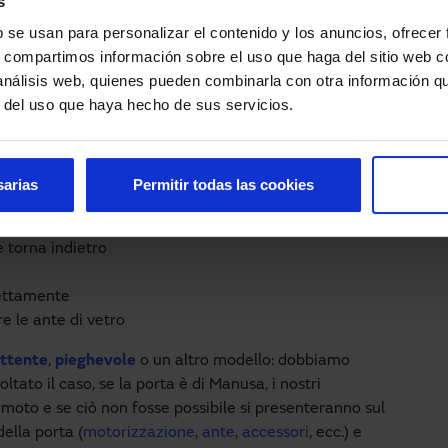
s
b se usan para personalizar el contenido y los anuncios, ofrecer
i nostri clienti nella progettazione, produzione,
s, compartimos información sobre el uso que haga del sitio web 
cesso intelligente.
 análisis web, quienes pueden combinarla con otra información q
r del uso que haya hecho de sus servicios.
 la chiusura automatica di una porta possono essere
sarias
Permitir todas las cookies
chiude
 torna indietro
rettamente
e le ante di vetro
attente
,
pieghevole
o un altro modello: dobbiamo
ltato il caso, se la porta è di Manusa, i nostri
emoto e se ciò non fosse possibile si presenteranno sul
ella porta (
motorizzazione
,
ante
,
accessori
, ecc.) e