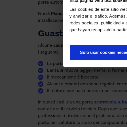
Esta página web usa cookie
porte automatiche a professionisti.
Las cookies de este sitio we
Noi di
Manusa
lavoriamo fianco a fianco con 
y analizar el tráfico. Ademá
installazione e manutenzione di qualsiasi ac
redes sociales, publicidad y
que hayan recopilado a parti
Guasti più comuni
Alcune
cause
,
motivi
e
casi
che impediscono
Solo usar cookies nece
i seguenti:
La porta automatica si apre ma non si 
L’anta si muove leggermente, si ferma e
Il meccanismo è bloccato
Alcuni elementi non sono regolati cor
Il motore non ha la potenza per muover
In questi casi, sia una porta
scorrevole
,
a b
contattare il servizio tecnico. Dopo aver asco
professionisti risolveranno il problema da r
posto per valutare lo stato dei componenti d