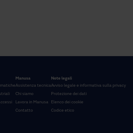
Manusa
Note legali
omatiche
Assistenza tecnica
Avviso legale e informativa sulla privacy
triali
Chi siamo
Protezione dei dati
accessi
Lavora in Manusa
Elenco dei cookie
Contatto
Codice etico