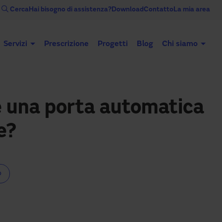
Cerca
Hai bisogno di assistenza?
Download
Contatto
La mia area
Servizi
Prescrizione
Progetti
Blog
Chi siamo
Porte automatiche
Porte industriali
e una porta automatica
e?
o