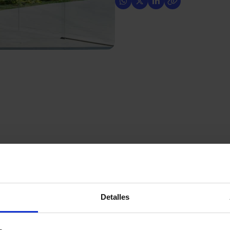
lligente è ciò che accade quando la porta automatica
 colpo casuale
, installazione scadente,
un guasto
 tecniche di routine.
Detalles
matiche possono smettere di funzionare. Ecco perché
post-vendita
, oltre ad affidare l’installazione delle