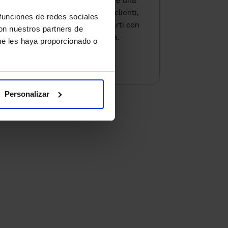
risparmiare energia e offrire una
migliore esperienza ai tuoi clienti,
 funciones de redes sociales
scopri come possiamo aiutarti con
con nuestros partners de
la soluzione più adatta.
ue les haya proporcionado o
Contattaci
Personalizar