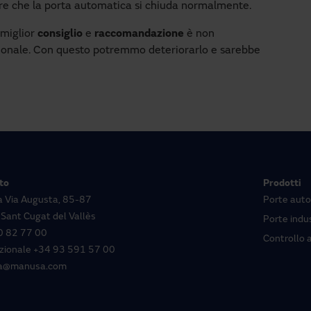
ire che la porta automatica si chiuda normalmente.
 miglior
consiglio
e
raccomandazione
è non
sionale. Con questo potremmo deteriorarlo e sarebbe
to
Prodotti
la Via Augusta, 85-87
Porte aut
Sant Cugat del Vallès
Porte indus
 82 77 00
Controllo 
zionale
+34 93 591 57 00
a@manusa.com