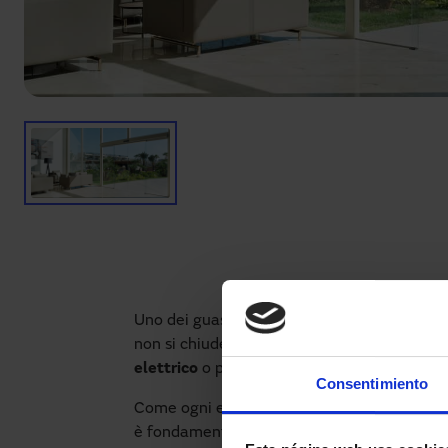
Uno dei guasti più comuni nell’accesso inte
non si chiude. Ciò può essere causato da
un
elettrico
o per non aver effettuato ispezioni
Consentimiento
Come ogni elemento tecnico, le porte auto
è fondamentale avere un
servizio tecnico 