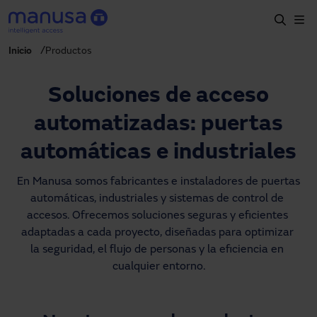
Pasar al contenido principal
Inicio
Productos
Inicio
Productos y sectores
Soluciones de acceso
Servicios
automatizadas: puertas
Prescripción
automáticas e industriales
Proyectos
En Manusa somos fabricantes e instaladores de puertas 
automáticas, industriales y sistemas de control de 
Blog
accesos. Ofrecemos soluciones seguras y eficientes 
adaptadas a cada proyecto, diseñadas para optimizar 
Sobre nosotros
la seguridad, el flujo de personas y la eficiencia en 
cualquier entorno.
ES
900827700
manusa@manusa.com