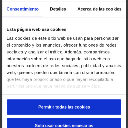
gestión.
Consentimiento
Detalles
Acerca de las cookies
Seguridad y normativa
Todos los sistemas incorporan sensores,
Esta página web usa cookies
controles y automatismos que garantizan un uso
Las cookies de este sitio web se usan para personalizar
seguro y cumplen con la normativa vigente.
el contenido y los anuncios, ofrecer funciones de redes
sociales y analizar el tráfico. Además, compartimos
Experiencia multisectorial
información sobre el uso que haga del sitio web con
Trabajamos en hospitales, aeropuertos, retail,
nuestros partners de redes sociales, publicidad y análisis
industria y edificios corporativos, aportando
web, quienes pueden combinarla con otra información
soluciones fiables en entornos de alta exigencia.
que les haya proporcionado o que hayan recopilado a
partir del uso que haya hecho de sus servicios.
Permitir todas las cookies
Solo usar cookies necesarias