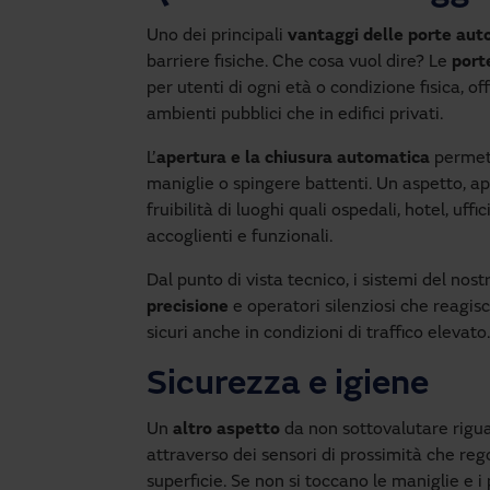
Uno dei principali
vantaggi delle porte au
barriere fisiche. Che cosa vuol dire? Le
port
per utenti di ogni età o condizione fisica, of
ambienti pubblici che in edifici privati.
L’
apertura e la chiusura automatica
permett
maniglie o spingere battenti. Un aspetto, 
fruibilità di luoghi quali ospedali, hotel, uff
accoglienti e funzionali.
Dal punto di vista tecnico, i sistemi del nos
precisione
e operatori silenziosi che reagis
sicuri anche in condizioni di traffico elevato.
Sicurezza e igiene
Un
altro aspetto
da non sottovalutare rigu
attraverso dei sensori di prossimità che reg
superficie. Se non si toccano le maniglie e i 