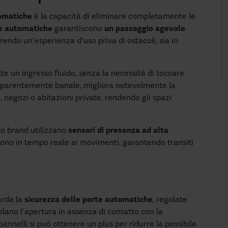
tomatiche
è la capacità di eliminare completamente le
e automatiche
garantiscono
un passaggio agevole
frendo un’esperienza d’uso priva di ostacoli, sia in
e un ingresso fluido, senza la necessità di toccare
apparentemente banale, migliora notevolmente la
ici, negozi o abitazioni private, rendendo gli spazi
tro brand utilizzano
sensori di presenza ad alta
cono in tempo reale ai movimenti, garantendo transiti
arda la
sicurezza delle porte automatiche
, regolate
olano l’apertura in assenza di contatto con la
pannelli si può ottenere un plus per ridurre la possibile