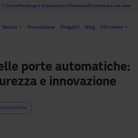
Cerca
Hai bisogno di assistenza?
Download
Contatto
La mia area
Servizi
Prescrizione
Progetti
Blog
Chi siamo
Porte automatiche
Porte industriali
elle porte automatiche:
curezza e innovazione
automatiche