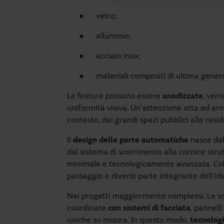
●
vetro;
●
alluminio;
●
acciaio inox;
●
materiali compositi di ultima gener
Le finiture possono essere
anodizzate
, vern
uniformità visiva. Un’attenzione atta ad a
contesto, dai grandi spazi pubblici alle resi
Il
design delle porte automatiche
nasce dal
dal sistema di scorrimento alla cornice stru
minimale e tecnologicamente avanzata. L’ob
passaggio e diventi parte integrante dell’iden
Nei progetti maggiormente complessi, Le s
coordinate
con sistemi di facciata
, pannell
uniche su misura. In questo modo,
tecnologi