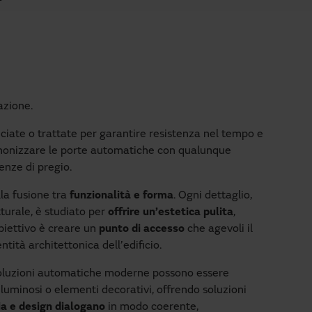
azione.
iciate o trattate per garantire resistenza nel tempo e
rmonizzare le porte automatiche con qualunque
denze di pregio.
la fusione tra
funzionalità e forma
. Ogni dettaglio,
tturale, è studiato per
offrire un’estetica pulita
,
iettivo è creare un
punto di accesso
che agevoli il
tità architettonica dell’edificio.
oluzioni automatiche moderne possono essere
i luminosi o elementi decorativi, offrendo soluzioni
a e design dialogano
in modo coerente,