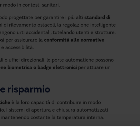
r modo in contesti sanitari.
do progettate per garantire i più alti
standard di
mi di rilevamento ostacoli, la regolazione intelligente
engono urti accidentali, tutelando utenti e strutture.
si per assicurare la
conformità alle normative
e accessibilità.
ali o uffici direzionali, le porte automatiche possono
ne biometrica o badge elettronici
per attuare un
 e risparmio
tiche
è la loro capacità di contribuire in modo
cio. I sistemi di apertura e chiusura automatizzati
, mantenendo costante la temperatura interna.
te per garantire un isolamento termico ottimale. I
lo adattivo limitano l’apertura alle reali necessità di