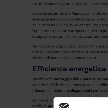
trasmissione di agenti patogeni, in particola
Le
porte automatiche Manusa
sono oltremo
sicurezza meccanica
ed elettronica. I siste
della velocità e la chiusura controllata prev
Ogni prodotto viene sottoposto a test rigoro
europee
in materia di sicurezza automatica 
Nei luoghi strategici, quali aeroporti, osped
essere integrate con sistemi di
autenticazio
sistema di personalizzazione elevato.
Efficienza energetica
Un ulteriore
vantaggio delle porte automa
concreto all’efficienza energetica dell’edifi
riducono al minimo
le dispersioni termiche
Le nostre
porte automatiche
sono progetta
profili, le guarnizioni e le logiche di control