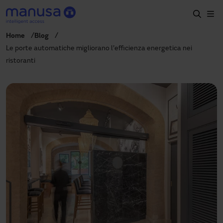
Salta al contenuto principale
Home
Blog
Home
Le porte automatiche migliorano l’efficienza energetica nei
ristoranti
Prodotti e settori
Servizi
Prescrizione
Progetti
Blog
Chi siamo
IT
+39 035 0403069
italia@manusa.com