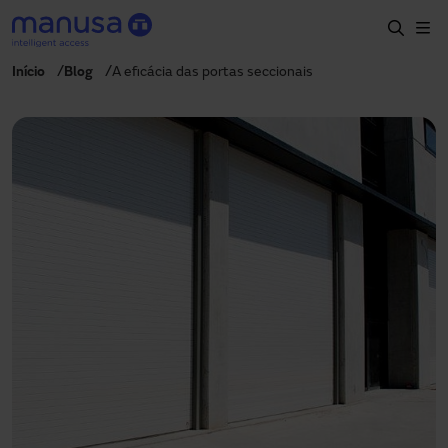
Passar para o conteúdo principal
Início
Blog
A eficácia das portas seccionais
Início
Produtos e setores
Serviços
Especificação
Projetos
Blog
Sobre nós
PT-PT
+351 214 787 270
portugal@manusa.com