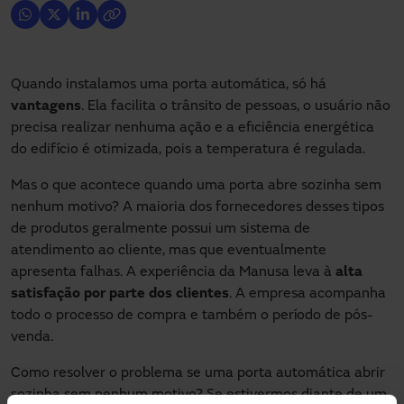
Quando instalamos uma porta automática, só há
vantagens
. Ela facilita o trânsito de pessoas, o usuário não
precisa realizar nenhuma ação e a eficiência energética
do edifício é otimizada, pois a temperatura é regulada.
Mas o que acontece quando uma porta abre sozinha sem
nenhum motivo? A maioria dos fornecedores desses tipos
de produtos geralmente possui um sistema de
atendimento ao cliente, mas que eventualmente
apresenta falhas. A experiência da Manusa leva à
alta
satisfação por parte dos clientes
. A empresa acompanha
todo o processo de compra e também o período de pós-
venda.
Como resolver o problema se uma porta automática abrir
sozinha sem nenhum motivo? Se estivermos diante de um