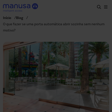
Passar para o conteúdo principal
Início
Blog
Início
O que fazer se uma porta automática abrir sozinha sem nenhum
motivo?
Produtos e setores
Serviços
Especificação
Projetos
Blog
Sobre nós
PT-PT
+351 214 787 270
portugal@manusa.com