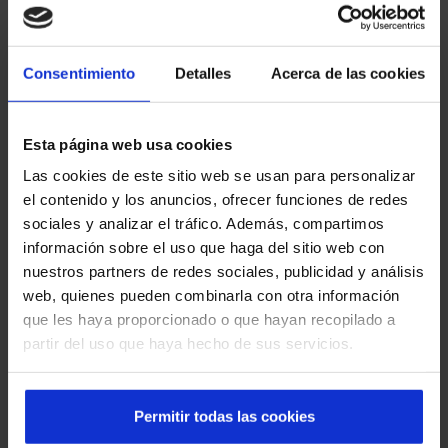
edifício de escritórios, o indicado seria que a empresa
entrasse em
contato com o serviço de atendimento ao
cliente para resolver esse problema e o solucionasse o
Consentimiento
Detalles
Acerca de las cookies
mais rápido possível
. Existem várias opções, como uma
chamada telefônica, que será a mais apropriada, ou e-
mail.
Esta página web usa cookies
Caso da porta automática da
Las cookies de este sitio web se usan para personalizar
el contenido y los anuncios, ofrecer funciones de redes
garagem que abre sozinha sem
sociales y analizar el tráfico. Además, compartimos
motivo
información sobre el uso que haga del sitio web con
nuestros partners de redes sociales, publicidad y análisis
Essa segunda opção de e-mail é recomendada para
web, quienes pueden combinarla con otra información
clientes particulares que, por exemplo, tenham uma porta
que les haya proporcionado o que hayan recopilado a
automática em sua residência, como a da
garagem
.
partir del uso que haya hecho de sus servicios.
Geralmente, trata-se de um caso bastante comum e um
dos problemas entre os usuários que têm esse tipo de
acesso de entrada em suas casas. Se for necessário
Permitir todas las cookies
resolvê-lo
com urgência
, é necessário entrar em contato