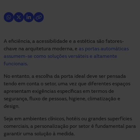
France
Slovenia
Greece
Spain
A eficiência, a acessibilidade e a estética são fatores-
Hungary
chave na arquitetura moderna, e
as portas automáticas
Sweden
assumem-se como soluções versáteis e altamente
Ireland
funcionais
.
Switzerland
No entanto, a escolha da porta ideal deve ser pensada
Iceland
tendo em conta o setor, uma vez que diferentes espaços
Turkey
apresentam exigências específicas em termos de
Israel
segurança, fluxo de pessoas, higiene, climatização e
Ukraine
design.
Italy
Seja em ambientes clínicos, hotéis ou grandes superfícies
United Kingdom
comerciais, a personalização por setor é fundamental para
Latvia
garantir uma solução à medida.
Global