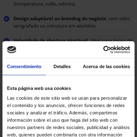
(temperatura, ruído, odores).
Design adaptável ao branding do negócio
, com vidro
serigrafado ou estrutura em alumínio.
Velocidade de abertura ajustável
, ideal para locais de
tráfego elevado.
Consentimiento
Detalles
Acerca de las cookies
Segundo os profissionais da Manusa, “
em grandes
armazéns, a instalação de portas automáticas melhora
Esta página web usa cookies
significativamente a logística
e reduz o esforço físico das
equipas operacionais, criando um ambiente de trabalho
Las cookies de este sitio web se usan para personalizar
mais seguro” .
el contenido y los anuncios, ofrecer funciones de redes
sociales y analizar el tráfico. Además, compartimos
información sobre el uso que haga del sitio web con
nuestros partners de redes sociales, publicidad y análisis
Ver portas automáticas por setor
web, quienes pueden combinarla con otra información