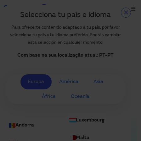
Passar para o conteúdo principal
Selecciona tu país e idioma
Início
Projetos
Loaner Healthcare Services
Início
Para ofrecerte contenido adaptado a tu país, por favor
selecciona tu país y tu idioma preferido. Podrás cambiar
Produtos e setores
esta selección en cualquier momento.
Serviços
Com base na sua localização atual:
PT-PT
Especificação
Projetos
Europa
América
Asia
Blog
África
Oceanía
Sobre nós
PT-PT
Luxembourg
+351 214 787 270
Andorra
portugal@manusa.com
Malta