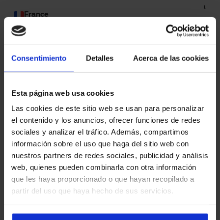
A Loaner Healthcare Services, empresa especializada na
France
desinfeção de material cirúrgico, sediada em Alcalá de
Slovenia
Henares (Madrid), para as suas instalações em Cornellá
(Barcelona), optou por duas das nossas soluções Manusa
Greece
Spain
em portas e portões industriais.
Consentimiento
Detalles
Acerca de las cookies
Hungary
Por um lado, a instalação de portas de batente pedonais
Sweden
corta-fogo que, além de setorizarem, isolam em caso de
Esta página web usa cookies
incêndio. E por outro, várias portas rápidas de alumínio
Ireland
Switzerland
Las cookies de este sitio web se usan para personalizar
reforçado que além de oferecerem estanqueidade graças
el contenido y los anuncios, ofrecer funciones de redes
ao acabamento de alta qualidade, se adaptam a zonas
Iceland
sociales y analizar el tráfico. Además, compartimos
Turkey
com elevado tráfego de pessoas e mercadorias. As lonas
información sobre el uso que haga del sitio web con
foram personalizadas em diferentes cores e optou-se por
Israel
nuestros partners de redes sociales, publicidad y análisis
um óculo transparente de grandes dimensões no centro,
Ukraine
web, quienes pueden combinarla con otra información
que permite a visualização de outras áreas sem ser
que les haya proporcionado o que hayan recopilado a
necessário abrir a porta.
Italy
United Kingdom
partir del uso que haya hecho de sus servicios.
Latvia
Global