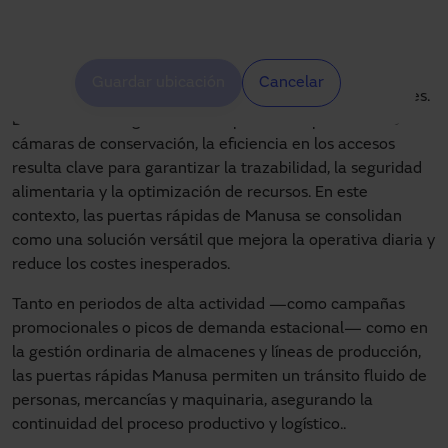
logístico eficiente y condiciones de almacenaje
controladas en entornos de alta exigencia.
La industria alimentaria afronta el reto de mantener un
Guardar ubicación
Cancelar
flujo de mercancías constante, seguro y sin interrupciones.
Desde centros logísticos hasta plantas de procesado o
cámaras de conservación, la eficiencia en los accesos
resulta clave para garantizar la trazabilidad, la seguridad
alimentaria y la optimización de recursos. En este
contexto, las puertas rápidas de Manusa se consolidan
como una solución versátil que mejora la operativa diaria y
reduce los costes inesperados.
Tanto en periodos de alta actividad —como campañas
promocionales o picos de demanda estacional— como en
la gestión ordinaria de almacenes y líneas de producción,
las puertas rápidas Manusa permiten un tránsito fluido de
personas, mercancías y maquinaria, asegurando la
continuidad del proceso productivo y logístico..