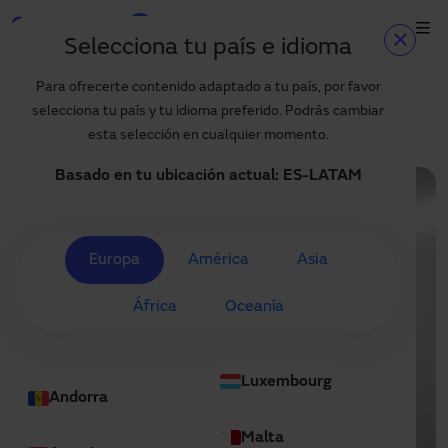
Skip to main content
Selecciona tu país e idioma
Inicio
Blog
Home
Para ofrecerte contenido adaptado a tu país, por favor
Manusa, puertas rápidas para la logística y el almacenaje en la
selecciona tu país y tu idioma preferido. Podrás cambiar
industria alimentaria
Productos y sectores
esta selección en cualquier momento.
Servicios
Basado en tu ubicación actual:
ES-LATAM
Especificación
Proyectos
Europa
América
Asia
Blog
África
Oceanía
Sobre nosotros
ES-LATAM
Luxembourg
+34 935 915 700
Andorra
manusa@manusa.com
Malta