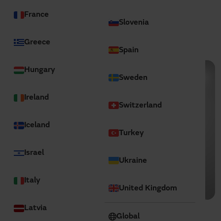
France
Slovenia
Greece
Spain
Hungary
Sweden
Ireland
Switzerland
Iceland
Turkey
Israel
Ukraine
Italy
United Kingdom
Latvia
Las puertas rápidas de Manusa, garantizan un flujo
Global