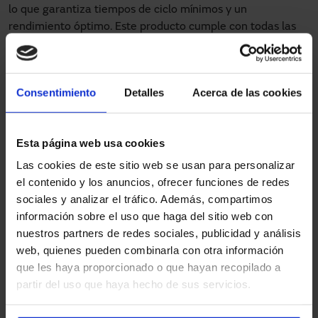
lo que garantiza tiempos de ciclo mínimos y un
rendimiento óptimo. Este producto cumple con todas las
normativas y requisitos de rendimiento, como el PLe
(performance level) requerido por
las normas EN ISO
13849-1 y SIL3 EN 62061
.
Consentimiento
Detalles
Acerca de las cookies
Manusa ofrece diferentes tipos de cortinas o lonas
recubiertas de PVC en ambos lados, adaptadas a las
necesidades de cada cliente y fábrica. Estas lonas están
Esta página web usa cookies
compuestas de poliéster y tienen una
alta resistencia a
Las cookies de este sitio web se usan para personalizar
proyecciones de soldadura, cortes e impactos de piezas
,
el contenido y los anuncios, ofrecer funciones de redes
así como a altas temperaturas. Su uso ayuda a mantener
sociales y analizar el tráfico. Además, compartimos
un entorno seguro y limpio dentro de la fábrica.
información sobre el uso que haga del sitio web con
nuestros partners de redes sociales, publicidad y análisis
web, quienes pueden combinarla con otra información
Puerta rápida personalizada para
que les haya proporcionado o que hayan recopilado a
partir del uso que haya hecho de sus servicios.
líneas de producción en fábricas