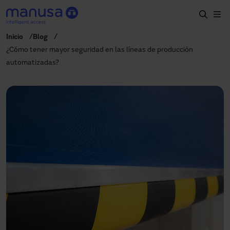
Skip to main content
Inicio
Blog
Home
¿Cómo tener mayor seguridad en las líneas de producción
automatizadas?
Productos y sectores
Servicios
Especificación
Proyectos
Blog
Sobre nosotros
ES-LATAM
+34 935 915 700
manusa@manusa.com