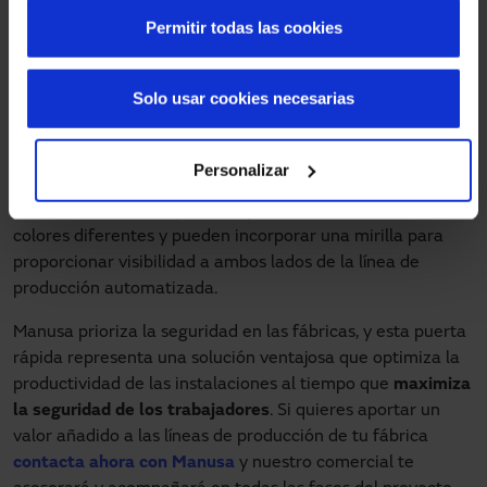
Otras de las características destacadas de estas puertas
Permitir todas las cookies
son la posibilidad de diseñarlas con dimensiones de hasta
cuatro metros de alto por cuatro metros de ancho. Su
estructura combina
aluminio anodizado en el exterior y
Solo usar cookies necesarias
acero en el interior
. Dependiendo de las dimensiones, la
velocidad de apertura se puede ajustar hasta dos metros y
medio por segundo. Además, su resistencia permite un uso
Personalizar
intensivo de hasta cinco ciclos por minuto. Estas puertas
también ofrecen la opción de
personalizar la lona
con tres
colores diferentes y pueden incorporar una mirilla para
proporcionar visibilidad a ambos lados de la línea de
producción automatizada.
Manusa prioriza la seguridad en las fábricas, y esta puerta
rápida representa una solución ventajosa que optimiza la
productividad de las instalaciones al tiempo que
maximiza
la seguridad de los trabajadores
. Si quieres aportar un
valor añadido a las líneas de producción de tu fábrica
contacta ahora con Manusa
y nuestro comercial te