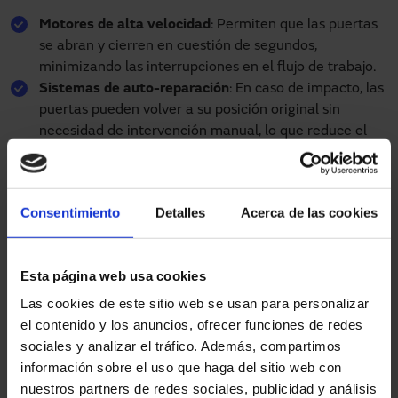
Motores de alta velocidad
: Permiten que las puertas
se abran y cierren en cuestión de segundos,
minimizando las interrupciones en el flujo de trabajo.
Sistemas de auto-reparación
: En caso de impacto, las
puertas pueden volver a su posición original sin
necesidad de intervención manual, lo que reduce el
tiempo de inactividad.
Sensores avanzados
: Detectan obstáculos y ajustan el
funcionamiento de la puerta para evitar accidentes y
Consentimiento
Detalles
Acerca de las cookies
daños.
Control remoto y automatización
: Permiten gestionar
las puertas a distancia y programarlas para abrirse y
Esta página web usa cookies
cerrarse automáticamente en momentos específicos.
Las cookies de este sitio web se usan para personalizar
Beneficios de las nuevas
el contenido y los anuncios, ofrecer funciones de redes
sociales y analizar el tráfico. Además, compartimos
tecnologías en puertas industriales
información sobre el uso que haga del sitio web con
Eficiencia operativa
: reducen el tiempo de espera y
nuestros partners de redes sociales, publicidad y análisis