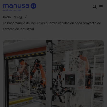
Skip to main content
Inicio
Blog
Home
La importancia de incluir las puertas rápidas en cada proyecto de
edificación industrial
Productos y sectores
Servicios
Especificación
Proyectos
Blog
Sobre nosotros
ES-LATAM
+34 935 915 700
manusa@manusa.com