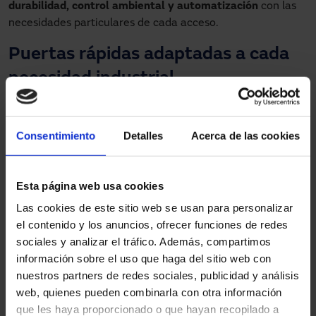
durabilidad, control ambiental y automatización
con las
necesidades particulares de cada acceso.
Puertas rápidas adaptadas a cada
necesidad industrial
Para poder dar respuesta a todos estos desafíos y
optimizar la operativa de la industria, es fundamental
Consentimiento
Detalles
Acerca de las cookies
incluir las
soluciones específicas
de los accesos en cada
proyecto constructivo desde el principio. En este sentido,
Manusa se implica desde la
planificación inicial,
gracias a
Esta página web usa cookies
su
servicio integral
que incluye asesoramiento técnico,
fabricación a medida, instalación y mantenimiento.
Las cookies de este sitio web se usan para personalizar
Además, trabaja con
metodología BIM
junto a los equipos
el contenido y los anuncios, ofrecer funciones de redes
de arquitectura e ingeniería de los proyectos. Esta
sociales y analizar el tráfico. Además, compartimos
colaboración temprana permite elegir la solución más
información sobre el uso que haga del sitio web con
adecuada para cada punto de paso, anticiparse a posibles
nuestros partners de redes sociales, publicidad y análisis
interferencias y garantizar una implantación sin sorpresas.
web, quienes pueden combinarla con otra información
que les haya proporcionado o que hayan recopilado a