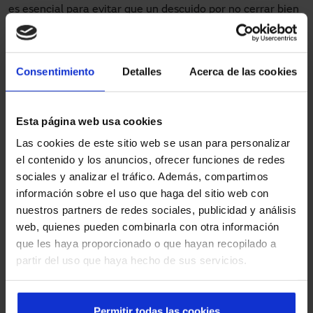
es esencial para evitar que un descuido por no cerrar bien
la puerta manual genere un cambio brusco de
temperatura que haga que los alimentos se echen a
perder.
Consentimiento
Detalles
Acerca de las cookies
La apertura y cierre automático de la
puerta rápida
enrollable para cámaras frigoríficas
de
Manusa
es ideal
Esta página web usa cookies
para estas cámaras de frío, ya que la dota de una doble
medida de seguridad.
Las cookies de este sitio web se usan para personalizar
el contenido y los anuncios, ofrecer funciones de redes
Son diseñadas y fabricadas para ser instaladas tanto en
sociales y analizar el tráfico. Además, compartimos
cámaras de frío, en las que la temperatura es de hasta 0º,
información sobre el uso que haga del sitio web con
y para
sectorizar cámaras de congelación
, donde
nuestros partners de redes sociales, publicidad y análisis
podemos encontrar hasta -25º. Entre sus características
web, quienes pueden combinarla con otra información
podemos destacar:
que les haya proporcionado o que hayan recopilado a
partir del uso que haya hecho de sus servicios.
Evita que se generen capas de hielo.
Su lona de poliéster de gran resistencia evita la
transmisión térmica.
Permitir todas las cookies
Se ahorra energía al paliar las pérdidas energéticas