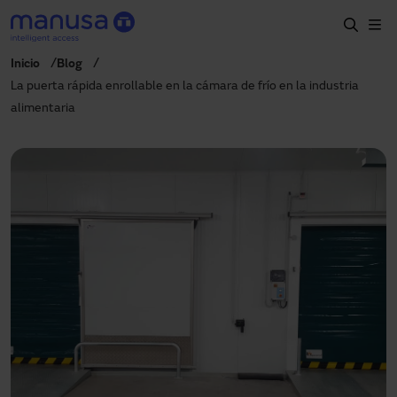
Skip to main content
Inicio
Blog
Home
La puerta rápida enrollable en la cámara de frío en la industria
alimentaria
Productos y sectores
Servicios
Especificación
Proyectos
Blog
Sobre nosotros
ES-LATAM
+34 935 915 700
manusa@manusa.com