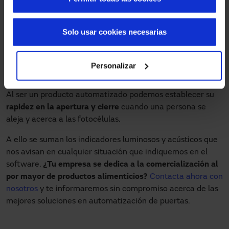
producidas por la apertura de la puerta frigorífica.
Es completamente adaptable a todo tipo de
Solo usar cookies necesarias
proyectos, ya sean de mayor o menor envergadura.
Puerta industrial con avisos de
Personalizar
luces y sonidos
Al ser un producto automatizado podemos establecer su
rapidez en la apertura y cierre
cuando una persona se
aleja y acerca a las fotocélulas.
A ello se suman los indicadores luminosos y acústicos que
nos avisan en cualquier situación que indiquemos en el
software.
¿Tu empresa se dedica a la comercialización al
por mayor de productos alimenticios?
Contacta ahora con
nosotros
y te informaremos sin compromiso acerca de las
mejores soluciones en automatización de puertas.