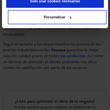
Solo usar cookies necesarias
diferenciar las estancias de los departamentos de una
empresa; los portones de acceso al complejo industrial; o
Personalizar
las
puertas rápidas enrollables ATEX
, que
permiten sectorizar atmósferas explosivas dedicadas a la
manipulación de gases inflamables, vapores o polvo de
combustible.
Según el tamaño y los requerimientos los precios de las
puertas industriales varían.
Manusa
garantiza la mejor
relación calidad precio en todos
sus productos
. Así como
un servicio de atención al cliente postventa con altos
niveles de satisfacción por parte de los usuarios.
¿Listo para optimizar el clima de tu negocio?
Si este verano quieres mejorar el confort de tu