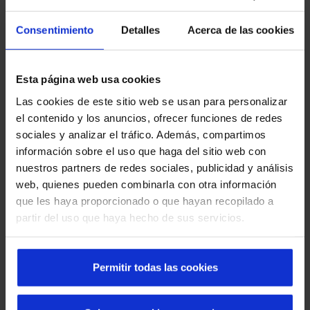
Puerta rápida enrollable
:
Tiene apertura vertical y es
Consentimiento
Detalles
Acerca de las cookies
ideal para ubicaciones de tránsito intenso de
peatones y maquinaria móvil, como almacenes y
muelles de carga. Una gran opción para cualquier
Esta página web usa cookies
empresa.
Las cookies de este sitio web se usan para personalizar
Puerta rápida apilable
:
Está pensada para un uso
el contenido y los anuncios, ofrecer funciones de redes
intensivo en huecos exteriores de grandes
sociales y analizar el tráfico. Además, compartimos
dimensiones. Permite el paso fluido de mercancías a
información sobre el uso que haga del sitio web con
la vez que protege los interiores de condiciones
nuestros partners de redes sociales, publicidad y análisis
meteorológicas adversas.
web, quienes pueden combinarla con otra información
Puerta cortafuegos
:
están diseñadas para impedir la
que les haya proporcionado o que hayan recopilado a
propagación del fuego.
partir del uso que haya hecho de sus servicios.
Además de este tipo de modelos, existen otras
puertas
industriales que tienen características óptimas
para
cualquier tipo de empresa que requiera una puerta de este
Permitir todas las cookies
tipo. Entre ellas caben destacar las de la
marca Manusa
.
Por ejemplo las correderas que nos servirán para