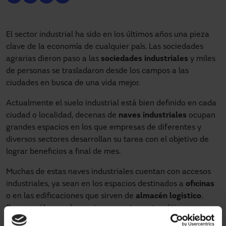
El sector industrial ha sido en los últimos años una pieza
clave de la economía de cualquier país. Las sociedades
agrarias dieron paso a las
sociedades industriales
y miles
de personas se trasladaron desde los campos a las
ciudades en busca de una vida mejor.
Actualmente el suelo industrial está bien definido en cada
ciudad o localidad, decenas de
naves industriales
ocupan
grandes espacios en los que empresas de diferentes y
diversos sectores desarrollan su tarea con el objetivo de
lograr beneficios a final de mes.
Muchas de estas naves industriales cuentan con accesos
industriales, ya sean en los espacios destinados a
oficinas
o en las edificaciones que sirven de
almacén logístico
.
Pero, ¿cuáles son las mejores puertas automáticas
industriales del mercado?