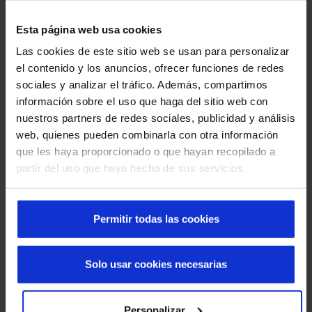
la gran variedad de posibilidades que ofrece este tipo
de producto. Por ejemplo, que estén fabricadas en
Esta página web usa cookies
aluminio o en acero, autorreparable, para líneas de
Las cookies de este sitio web se usan para personalizar
producción automatizadas, etc.
el contenido y los anuncios, ofrecer funciones de redes
Puerta rápida enrollable para cámaras frigoríficas
:
sociales y analizar el tráfico. Además, compartimos
Ayudan a la industria de la agroalimentación a
información sobre el uso que haga del sitio web con
sectorizar zonas con condiciones atmosféricas de
nuestros partners de redes sociales, publicidad y análisis
hasta -25ºC. Ello garantiza un funcionamiento óptimo
web, quienes pueden combinarla con otra información
aún en zonas de elevado tráfico de personas y
que les haya proporcionado o que hayan recopilado a
vehículos.
partir del uso que haya hecho de sus servicios.
Puertas enrollables para salas blancas
: En la
industria destinada a la alimentación siempre es
importante ofrecer una correcta sectorización en
Permitir todas las cookies
espacios cerrados que precisan mantener condiciones
ambientales e higiénicas especiales como es el caso
de las zonas de manipulación de alimentos.
Solo usar cookies necesarias
Puertas apilables
: Suponen una gran solución para
zonas exteriores de una nave de la industria
agroalimentaria ya que cuentan con una alta
Personalizar