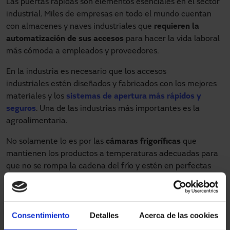
Las puertas rápidas son elementos esenciales en el sector
industrial. Miles de empresas en todo el mundo cuentan
con almacenes y naves industriales que
requieren la
automatización de sus accesos
para hacer la vida laboral
más cómoda a empleados y proveedores.
En la industria es necesario que los accesos
industriales estén diseñados y fabricados con los mejores
materiales y los
sistemas de apertura más rápidos y
seguros
. Una de las industrias más importantes es la
agroalimentaria.
No solamente lo es por las
cámaras frigoríficas
que
mantienen los productos a temperaturas adecuadas para
que no se rompa la cadena del frío y estén en perfectas
condiciones para el consumo. Sin duda, este es un aspecto
fundamental pero también es sustancial la presencia de
otro tipo de sistemas inteligentes y accesos automáticos.
Consentimiento
Detalles
Acerca de las cookies
Puertas rápidas enrollables
: Aquí debemos destacar