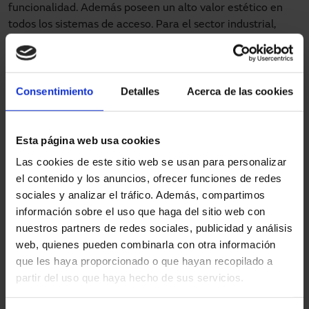
funcionalidad. Además poseen un alto valor estético en
todos los sistemas de acceso. Para el sector industrial,
estos son los mejores accesos:
Puertas rápidas enrollables
: Entre otros espacios, se
pueden implantar en líneas de producción
Consentimiento
Detalles
Acerca de las cookies
automatizadas, en cámaras frigoríficas, en zonas
ATEX, en salas blancas, en zonas interiores o en
camiones frigoríficos. Pueden ser fabricadas en acero
Esta página web usa cookies
o aluminio.
Las cookies de este sitio web se usan para personalizar
Puertas rápidas apilables
: Concebidas para huecos
el contenido y los anuncios, ofrecer funciones de redes
exteriores de grandes dimensiones. Sin duda alguna,
sociales y analizar el tráfico. Además, compartimos
estos accesos son la solución ideal para ubicaciones
información sobre el uso que haga del sitio web con
de gran fluidez de peatones y maquinaria móvil.
nuestros partners de redes sociales, publicidad y análisis
web, quienes pueden combinarla con otra información
Además de estos accesos industriales, Manusa
diseña,
que les haya proporcionado o que hayan recopilado a
fabrica e instala
estos sistemas que dan gran resultado en
partir del uso que haya hecho de sus servicios.
el sector industrial.
Cortinas de lamas
: Está considerado como el sistema