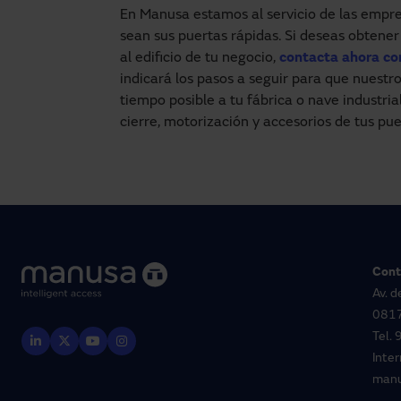
En Manusa estamos al servicio de las empres
sean sus puertas rápidas. Si deseas obtene
al edificio de tu negocio,
contacta ahora c
indicará los pasos a seguir para que nuest
tiempo posible a tu fábrica o nave industri
cierre, motorización y accesorios de tus pue
Cont
Av. d
0817
Tel.
Inte
man