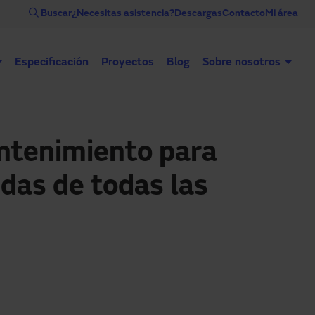
Buscar
¿Necesitas asistencia?
Descargas
Contacto
Mi área
Especificación
Proyectos
Blog
Sobre nosotros
Puertas automáticas
Puertas industriales
Contr
ntenimiento para
das de todas las