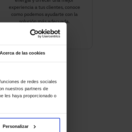
energía y ofrecer una mejor
experiencia a tus clientes, conoce
como podemos ayudarte con la
solución más adecuada.
Contáctanos
Acerca de las cookies
 funciones de redes sociales
con nuestros partners de
ue les haya proporcionado o
Personalizar