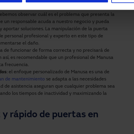
 debemos observar cuál es el problema que presenta la
e un responsable acuda a nuestro negocio y pueda
 aportar soluciones. La manipulación de la puerta
 personal profesional y experto en este tipo de
umentarse el daño.
 ha de funcionar de forma correcta y no precisará de
n así, es recomendable que un profesional de Manusa
ta frecuencia.
dos
: el enfoque personalizado de Manusa es una de
an de mantenimiento
se adapta a las necesidades
idad de asistencia aseguran que cualquier problema sea
ando los tiempos de inactividad y maximizando la
 y rápido de puertas en