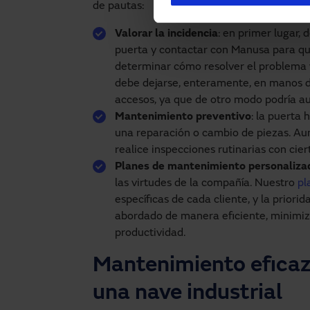
de pautas:
Valorar la incidencia
: en primer lugar,
puerta y contactar con Manusa para qu
determinar cómo resolver el problema y
debe dejarse, enteramente, en manos de
accesos, ya que de otro modo podría a
Mantenimiento preventivo
: la puerta
una reparación o cambio de piezas. Au
realice inspecciones rutinarias con cier
Planes de mantenimiento personaliza
las virtudes de la compañía. Nuestro
pl
específicas de cada cliente, y la prior
abordado de manera eficiente, minimiz
productividad.
Mantenimiento eficaz
una nave industrial