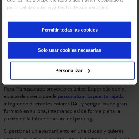
cualquier imprevisto, la puerta puede levantarse
partir del uso que haya hecho de sus servicios.
manualmente mediante un sistema de cadena en un
cajón.
Gestión remota
: mediante los cuadros instalados que
Permitir todas las cookies
tiene las salidas para conectar las señales necesarias
para la gestión.
Sistema variador de velocidad
: gracias a este
Solo usar cookies necesarias
sistema, se garantizan aperturas y cierres suaves,
evitando golpes y reduciendo cualquier tipo de avería.
Personalizar
Puertas rápidas personalizadas
Para Manusa cada proyecto es único. Es por ello que el
equipo de diseño puede
personalizar la puerta rápida
integrando diferentes colores RAL y serigrafías de gran
formato en su lona, integrando así de forma plena la
puerta en la infraestructura del parking.
Si gestionas un aparcamiento en una ciudad y quieres