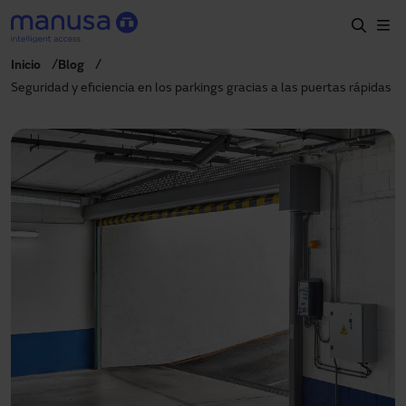
Skip to main content
Inicio
Blog
Home
Seguridad y eficiencia en los parkings gracias a las puertas rápidas
Productos y sectores
Servicios
Especificación
Proyectos
Blog
Sobre nosotros
ES-LATAM
+34 935 915 700
manusa@manusa.com