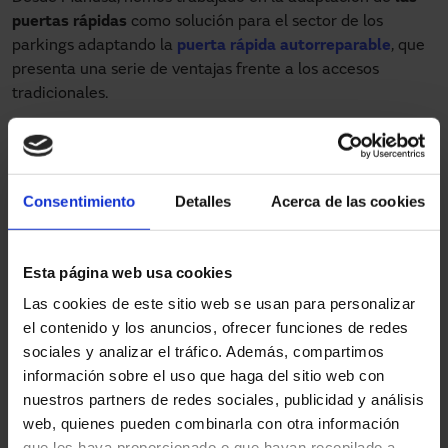
puertas rápidas
como solución para el sector de los
parkings adaptando la
puerta rápida autorreparable
, que
presenta una serie de ventajas frente a los accesos
tradicionales.
Un aparcamiento seguro y rápido
Más velocidad
: gracias a la rapidez de apertura de la
puerta rápida, el flujo del tráfico es continuo, lo que se
Consentimiento
Detalles
Acerca de las cookies
traduce en menos tiempo de espera.
Seguridad y resistencia
: gracias a su lona reforzada,
se garantiza una alta resistencia y durabilidad en el
Esta página web usa cookies
tiempo. · Sistema de autorreparación: en caso de
Las cookies de este sitio web se usan para personalizar
pequeños impactos, la lona de la puerta se sale de las
el contenido y los anuncios, ofrecer funciones de redes
guías para evitar daños mayores. Cuando se eleva la
sociales y analizar el tráfico. Además, compartimos
puerta, el sistema de cremallera lateral la reintroduce
información sobre el uso que haga del sitio web con
en las guías, dejándola operativa nuevamente sin
nuestros partners de redes sociales, publicidad y análisis
necesidad de reparaciones costosas.
web, quienes pueden combinarla con otra información
Sistema de desbloqueo de emergencia
: ante
que les haya proporcionado o que hayan recopilado a