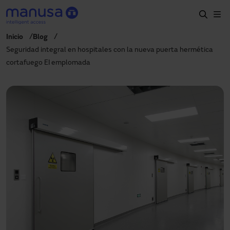
Skip to main content
Inicio
Blog
Home
Seguridad integral en hospitales con la nueva puerta hermética
cortafuego EI emplomada
Productos y sectores
Servicios
Especificación
Proyectos
Blog
Sobre nosotros
ES-LATAM
+34 935 915 700
manusa@manusa.com