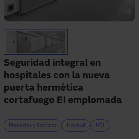
¿Necesitas asistencia?
Descargas
Contacto
Mi área
Seguridad integral en
hospitales con la nueva
puerta hermética
cortafuego EI emplomada
Productos y Servicios
Hospital
UCI