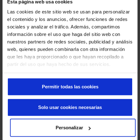
Esta página web usa cookies
puertas herméticas cortafuego EI
Las cookies de este sitio web se usan para personalizar
emplomadas
el contenido y los anuncios, ofrecer funciones de redes
sociales y analizar el tráfico. Además, compartimos
Encuentra respuestas a las dudas más comunes sobre las
información sobre el uso que haga del sitio web con
características, instalación y mantenimiento de este
nuestros partners de redes sociales, publicidad y análisis
producto.
web, quienes pueden combinarla con otra información
que les haya proporcionado o que hayan recopilado a
partir del uso que haya hecho de sus servicios.
¿Dónde se puede instalar una puerta hermética
cortafuego emplomada?
Permitir todas las cookies
Se utiliza en entornos hospitalarios, laboratorios,
clínicas radiológicas o áreas críticas donde se
Solo usar cookies necesarias
requiere aislamiento frente a radiaciones ionizantes
y, al mismo tiempo, actuando como una barrera
eficaz contra la propagación de incendios y humo, y
Personalizar
asegurando la integridad estructural.