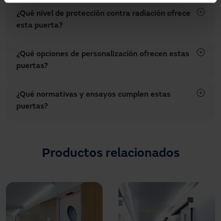
¿Qué nivel de protección contra radiación ofrece
esta puerta?
¿Qué opciones de personalización ofrecen estas
puertas?
¿Qué normativas y ensayos cumplen estas
puertas?
Productos relacionados