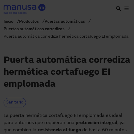
Skip to main content
Inicio
Productos
Puertas automáticas
Home
Puertas automáticas corredizas
Puerta automática corrediza hermética cortafuego EI emplomada
Productos y sectores
Servicios
Puerta automática corrediza
Especificación
hermética cortafuego EI
Proyectos
emplomada
Blog
Sobre nosotros
Sanitario
ES-LATAM
La puerta hermética cortafuego EI emplomada es ideal
+34 935 915 700
para entornos que requieran una
protección integral
, ya
manusa@manusa.com
que combina la
resistencia al fuego
de hasta 60 minutos