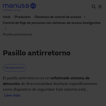
Skip to main content
Inicio
Productos
Sistemas de control de acceso
Home
Control de flujo de personas con sistemas de acceso inteligentes
Productos y sectores
Pasillo antirretorno
Servicios
Especificación
Pasillo antirretorno
Proyectos
Aeropuertos
Blog
Sobre nosotros
El pasillo antirretorno es un
sofisticado sistema de
detección
de direccionalidad diseñado específicamente
ES-LATAM
como dispositivo de seguridad. Este sistema está
+34 935 915 700
compuesto por dos puertas en esclusa con apertura
Leer más
manusa@manusa.com
automática en el sentido del flujo, sin generar molestias