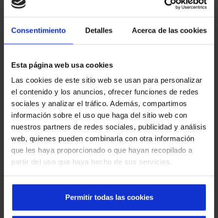
antirretorno
Consentimiento
Detalles
Acerca de las cookies
Encuentra respuestas a las dudas más comunes sobre las
características, instalación y mantenimiento de este
producto.
Esta página web usa cookies
Las cookies de este sitio web se usan para personalizar
el contenido y los anuncios, ofrecer funciones de redes
¿Cómo funciona un pasillo antirretorno?
sociales y analizar el tráfico. Además, compartimos
información sobre el uso que haga del sitio web con
El pasillo antirretorno de Manusa está formado por
nuestros partners de redes sociales, publicidad y análisis
dos puertas en esclusa, que se abren en el sentido
web, quienes pueden combinarla con otra información
del flujo de tránsito de personas, a la vez que impide
que les haya proporcionado o que hayan recopilado a
la entrada en dirección contraria. Esto se puede
partir del uso que haya hecho de sus servicios.
hacer gracias a su sistema de detección de
direccionalidad o de retorno indebido de los
peatones, ya que si alguien quisiera acceder se
Permitir todas las cookies
activaría una alarma, que cerraría las puertas de
inmediato.