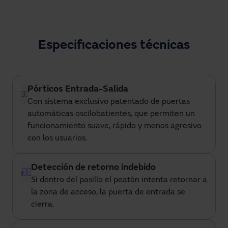
intercomunicador, videovigilancia, conteo y display
LED,
incluyendo además mejoras en iluminación con
tiras LED y una optimización estética de las hojas
.
Especificaciones técnicas
Pórticos Entrada-Salida
Con sistema exclusivo patentado de puertas
automáticas oscilobatientes, que permiten un
funcionamiento suave, rápido y menos agresivo
con los usuarios.
Detección de retorno indebido
Si dentro del pasillo el peatón intenta retornar a
la zona de acceso, la puerta de entrada se
cierra.