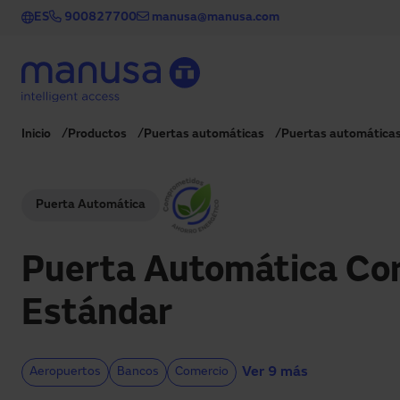
Pasar al contenido principal
ES
900827700
manusa@manusa.com
Inicio
Productos
Puertas automáticas
Puertas automáticas
Puerta Automática
Puerta Automática Co
Estándar
Ver 9 más
Aeropuertos
Bancos
Comercio