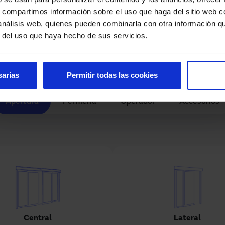
s, compartimos información sobre el uso que haga del sitio web 
Opciones y personalización
 análisis web, quienes pueden combinarla con otra información q
r del uso que haya hecho de sus servicios.
Pausar animaciones
sarias
Permitir todas las cookies
Apertura
Perfilería
Operador
Accesorios
Central
Lateral