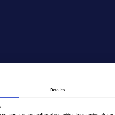
Detalles
s
b se usan para personalizar el contenido y los anuncios, ofrecer