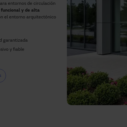
ara entornos de circulación
e
funcional y de alta
n el entorno arquitectónico
 puerta.
d garantizada
do.
sivo y fiable
as y el correcto
eapertura automática.
 como de uso.
s
 a la mejora de la eficiencia
tribuyendo positivamente a su
n tanto en acabados, como en