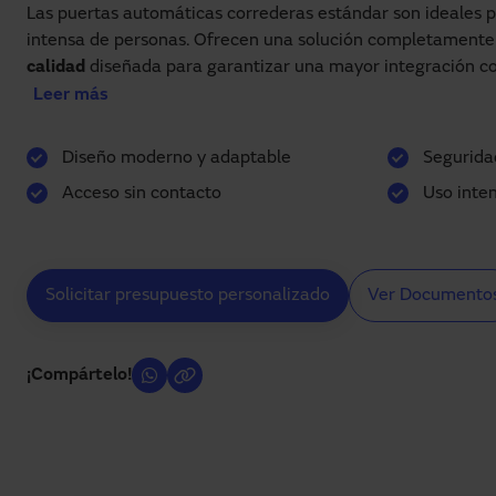
Las puertas automáticas correderas estándar son ideales p
intensa de personas. Ofrecen una solución completament
calidad
diseñada para garantizar una mayor integración co
y facilitar el paso de las personas sin tener contacto con la
Leer más
Diseño moderno y adaptable
Segurida
Permiten la
máxima velocidad de apertura del merca
Acceso sin contacto
Uso inten
Incluye sistemas de
máxima seguridad
para las person
funcionamiento
Incorporan sistemas de detección de obstáculos con r
Cumple estrictamente la normativa tanto de producto
Solicitar presupuesto personalizado
Ver Documento
Gracias a su velocidad de apertura la puerta contribuye
energética reduciendo el despilfarro de energía y con
ahorro.
¡Compártelo!
Proporcionan amplias posibilidades de personalizació
color o tipos de perfilería.