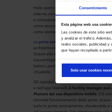
Consentimiento
Molti centri sanitari hanno implementato l’a
interne, come le unità di terapia intensiva e
e richiedono un monitoraggio approfondito
Esta página web usa cookie
come strumenti legati al controllo dell’attiv
Las cookies de este sitio we
come elementi positivi in termini di comfort
y analizar el tráfico. Ademá
Le
porte automatiche
, oltre a facilitare il
redes sociales, publicidad y
architettoniche nei punti di accesso, contri
que hayan recopilado a parti
Grazie alla loro natura impediscono sbalzi 
inavvertitamente aperta. Inoltre, l’accesso in
batteri, poiché le persone non hanno bisogno
Solo usar cookies nece
chiuderle.
Gli ospedali di solito hanno più ingressi. Con
e nell’app Doorwifi,
il facility manager può
Manusa dal suo dispositivo mobile
. Ciò co
normale funzionamento delle porte. Grazie
tutte le porte centralmente, chiudendole o 