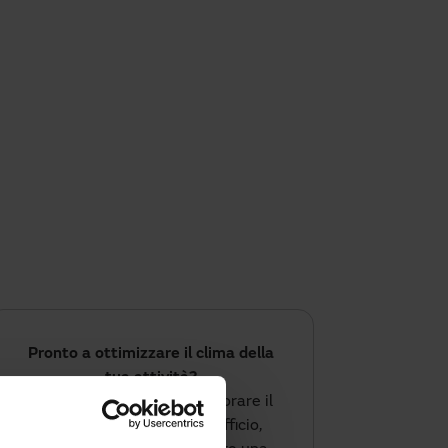
Pronto a ottimizzare il clima della
tua attività?
Se questa estate vuoi migliorare il
comfort del tuo locale o ufficio,