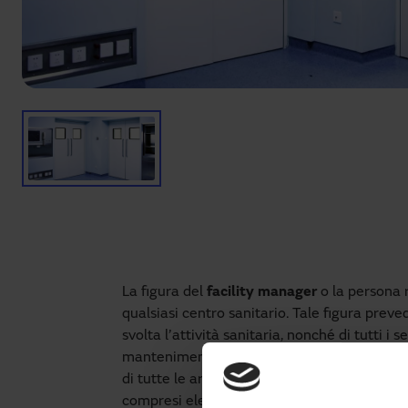
La figura del
facility manager
o la persona r
qualsiasi centro sanitario. Tale figura prev
svolta l’attività sanitaria, nonché di tutti i 
mantenimento delle risorse e dell’inventario
di tutte le aree dell’ospedale o della clinica
compresi elettricità, illuminazione, riscaldame