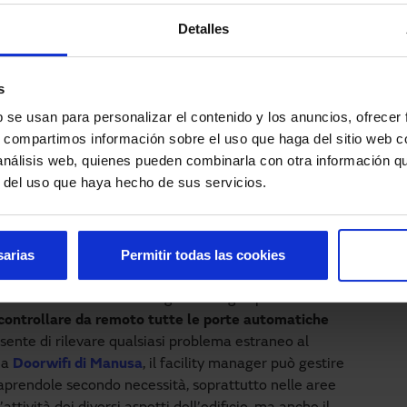
Detalles
ccesso intelligente nei loro ingressi, stanze e aree
 le sale operatorie, che sono spazi altamente sensibili
. Questi
centri medici
vengono valorizzati non solo
s
ità e degli orari del personale sanitario, ma anche
b se usan para personalizar el contenido y los anuncios, ofrecer
, igiene e sicurezza.
s, compartimos información sobre el uso que haga del sitio web 
 flusso delle persone ed eliminare le barriere
 análisis web, quienes pueden combinarla con otra información q
buisconoa all’
efficienza energetica degli edifici
.
r del uso que haya hecho de sus servicios.
termici evitando che una porta venga lasciata
telligente aiuta a ridurre la diffusione di virus e
 di toccare le porte con le mani per aprirle o
sarias
Permitir todas las cookies
 l’inclusione della tecnologia IoT negli operatori Visio+
 controllare da remoto tutte le porte automatiche
nsente di rilevare qualsiasi problema estraneo al
 a
Doorwifi di Manusa
, il facility manager può gestire
aprendole secondo necessità, soprattutto nelle aree