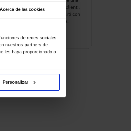
risparmiare energia e offrire una
migliore esperienza ai tuoi clienti,
Acerca de las cookies
scopri come possiamo aiutarti con
la soluzione più adatta.
Contattaci
 funciones de redes sociales
con nuestros partners de
ue les haya proporcionado o
Personalizar