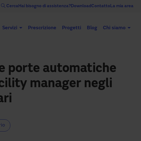
Cerca
Hai bisogno di assistenza?
Download
Contatto
La mia area
Servizi
Prescrizione
Progetti
Blog
Chi siamo
Porte automatiche
Porte industriali
e porte automatiche
acility manager negli
ari
rio