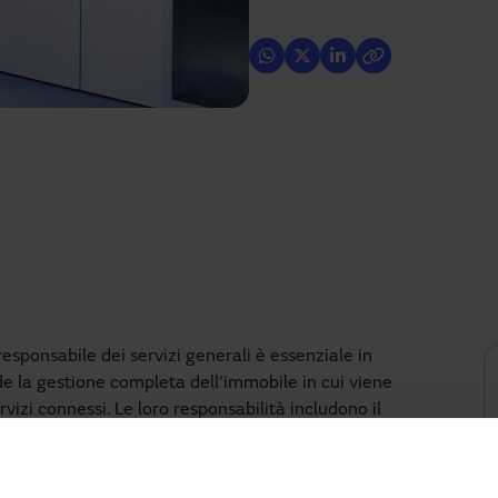
esponsabile dei servizi generali è essenziale in
ede la gestione completa dell’immobile in cui viene
servizi connessi. Le loro responsabilità includono il
, la cura del comfort, del benessere e della sicurezza
, nonché l’integrazione tecnologica in tutti gli aspetti,
nto, tra gli altri.